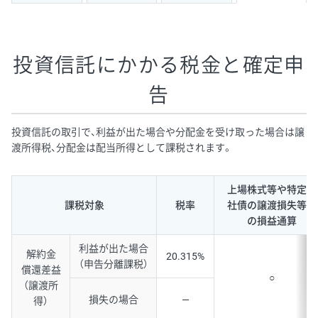
投資信託にかかる税金と確定申
告
投資信託の取引で、利益が出た場合や分配金を受け取った場合は譲
渡所得税、分配金は配当所得として課税されます。
上場株式等や特定公
課税対象
税率
社債の譲渡損失等と
の損益通算
利益が出た場合
解約金
20.315%
（申告分離課税）
償還差益
○
（譲渡所
損失の場合
―
得）