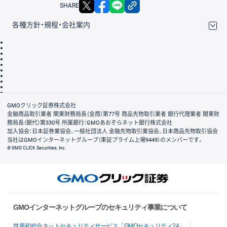
X
facebook
LINE
リンクをコピー
SHARE
各種方針・規程・会社案内
取引規程・約款
サイトマップ
その他のご案内
個人情報保護方針
最良執行方針
サイトのご利用について
ディスクレイマー
信託保全
リスク説明
会社案内
GMOクリック証券株式会社
金融商品取引業者 関東財務局長（金商）第77号 商品先物取引業者 銀行代理業者 関東財
務局長（銀代）第330号 所属銀行：GMOあおぞらネット銀行株式会社
加入協会：日本証券業協会、一般社団法人 金融先物取引業協会、日本商品先物取引協会
当社はGMOインターネットグループ（東証プライム上場9449）のメンバーです。
© GMO CLICK Securities, Inc.
GMOインターネットグループのセキュリティ事業について
世界初総合ネットセキュリティサービス「GMOセキュリティ24」