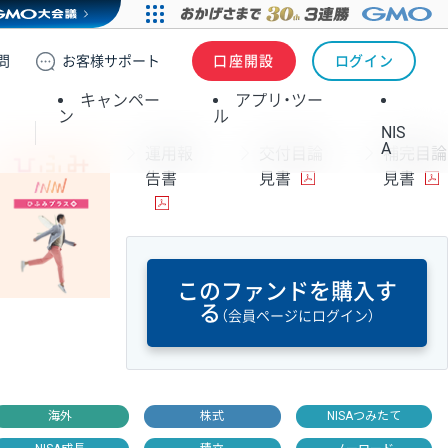
問
お客様
サポート
口座開設
ログイン
キャンペー
アプリ・ツー
ン
ル
NIS
A
運用報
交付目論
補完目論
告書
見書
見書
このファンドを購入す
る
（会員ページにログイン）