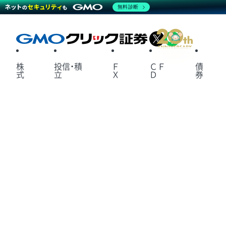
無料診断
X
LINE
株
投信・積
Ｆ
ＣＦ
債
式
立
Ｘ
Ｄ
券