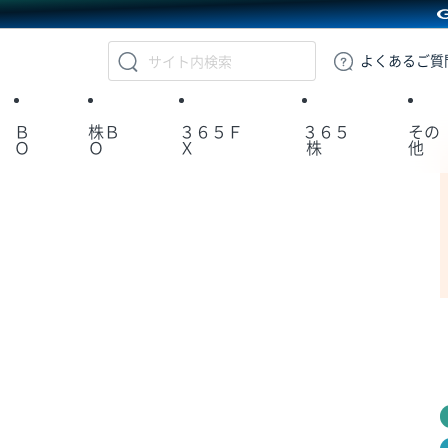
GMOクリック証券
よくある
ご質
Ｂ
株Ｂ
３６５Ｆ
３６５
その
Ｏ
Ｏ
Ｘ
株
他