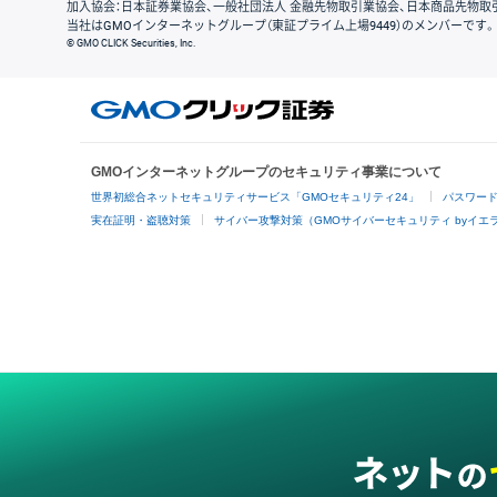
加入協会：日本証券業協会、一般社団法人 金融先物取引業協会、日本商品先物取
当社はGMOインターネットグループ（東証プライム上場9449）のメンバーです。
© GMO CLICK Securities, Inc.
GMOインターネットグループのセキュリティ事業について
世界初総合ネットセキュリティサービス「GMOセキュリティ24」
パスワー
実在証明・盗聴対策
サイバー攻撃対策（GMOサイバーセキュリティ byイエ