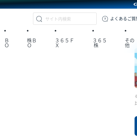
GMOクリック証券
よくある
ご質
Ｂ
株Ｂ
３６５Ｆ
３６５
その
Ｏ
Ｏ
Ｘ
株
他