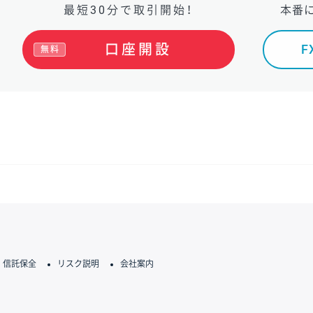
最短30分で取引開始！
本番
口座開設
無料
信託保全
リスク説明
会社案内