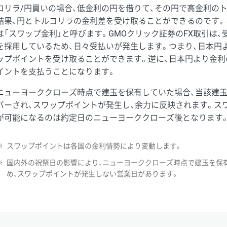
コリラ/円買いの場合、低金利の円を借りて、その円で高金利の
結果、円とトルコリラの金利差を受け取ることができるのです。
は「スワップ金利」と呼びます。GMOクリック証券のFX取引は
を採用しているため、日々受払いが発生します。つまり、日本円
ップポイントを受け取ることができます。逆に、日本円より金利
イントを支払うことになります。
ニューヨーククローズ時点で建玉を保有していた場合、当該建
バーされ、スワップポイントが発生し、余力に反映されます。ス
が可能になるのは約定日のニューヨーククローズ後となります
※
スワップポイントは各国の金利情勢により変動します。
※
国内外の祝祭日の影響により、ニューヨーククローズ時点で建玉を保
め、スワップポイントが発生しない営業日があります。