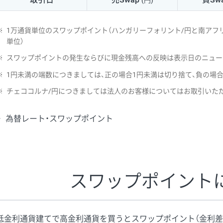
(円)
NZD/USD
41円
※
1万通貨単位のスワップポイント（ハンガリーフォリント/円と南アフリ
EUR/GBP
71円
単位）
※
スワップポイントの発生ならびに現金残高への反映は表示日のニュー
EUR/AUD
103円
※
1円未満の端数につきましては、正の場合1円未満は切り捨て、負の場
GBP/AUD
43円
※
チェココルナ/円につきましては法人のお客様についてはお取引いた
AUD/NZD
66円
為替レート・スワップポイント
EUR/CHF
111円
GBP/CHF
220円
USD/CHF
160円
スワップポイント
※2026/6/30の当社のスワップポイントおよび、同日の為替レート
※取引証拠金は同日の当社為替レート（ニューヨーククローズ・MIDレ
低金利通貨建てで高金利通貨を買うとスワップポイント（金利差
※ハンガリーフォリント/円と南アフリカランド/円とメキシコペソ/円