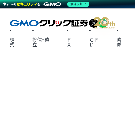
無料診断
X
LINE
株
投信・積
Ｆ
ＣＦ
債
式
立
Ｘ
Ｄ
券