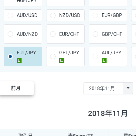
HUF/JPY
CAD/JPY
38円
CHF/JPY
34円
AUD/USD
NZD/USD
EUR/GBP
TRY/JPY
26円
AUD/NZD
EUR/CHF
GBP/CHF
CZK/JPY
7円
EUL/JPY
GBL/JPY
AUL/JPY
PLN/JPY
35円
ラージ
ラージ
ラージ
HUF/JPY
16円
ZAR/JPY
130円
前月
MXN/JPY
140円
EUR/USD
74円
2018年11月
GBP/USD
4円
AUD/USD
16円
取引日
売Swap
買Sw