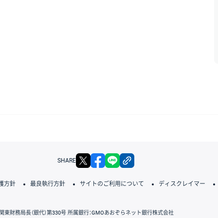
X
facebook
LINE
リンクをコピー
SHARE
護方針
最良執行方針
サイトのご利用について
ディスクレイマー
関東財務局長（銀代）第330号 所属銀行：GMOあおぞらネット銀行株式会社