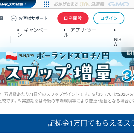
問
お客様
サポート
口座開設
ログイン
キャンペー
アプリ・ツー
ン
ル
NIS
A
※1万通貨あたり/1日分のスワップポイントです。※「35→70」は2026/6
比較です。※実施期間は今後の市場環境等により変更・延長となる場合が
証拠金1万円で
もらえるス