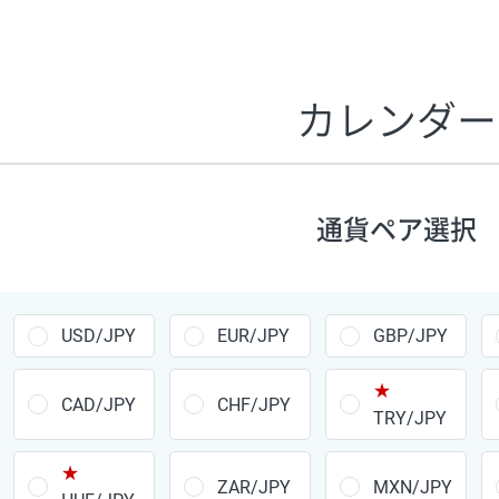
証拠金1万円あたりのスワップポイントは、取引の資金効率
CHF/JPY、EUR/USD、GBP/USD、NZD/USD、EUR/GBP、E
す。
カレンダー
1万通貨
あたりの
通貨ペア
1日の
スワップ
取引
ポイント
▲
▼
昇順
降順
通貨ペア選択
USD/JPY
154円
EUR/JPY
75円
USD/JPY
EUR/JPY
GBP/JPY
GBP/JPY
170円
★
AUD/JPY
106円
CAD/JPY
CHF/JPY
TRY/JPY
NZD/JPY
28円
★
ZAR/JPY
MXN/JPY