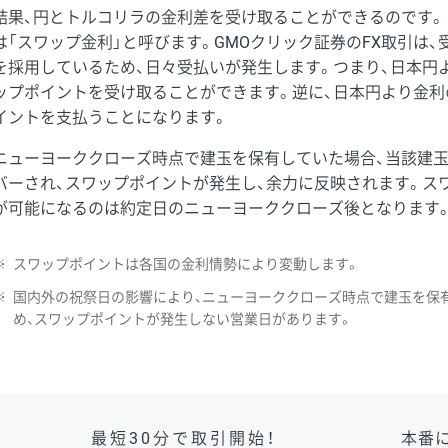
結果、円とトルコリラの金利差を受け取ることができるのです。
は「スワップ金利」と呼びます。GMOクリック証券のFX取引は
を採用しているため、日々受払いが発生します。つまり、日本円
ップポイントを受け取ることができます。逆に、日本円より金利
イントを支払うことになります。
ニューヨーククローズ時点で建玉を保有していた場合、当該建
バーされ、スワップポイントが発生し、余力に反映されます。ス
が可能になるのは約定日のニューヨーククローズ後となります
※
スワップポイントは各国の金利情勢により変動します。
※
国内外の祝祭日の影響により、ニューヨーククローズ時点で建玉を保
め、スワップポイントが発生しない営業日があります。
最短30分で取引開始！
本番