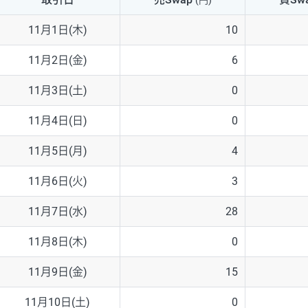
(円)
NZD/USD
41円
11月1日(木)
10
EUR/GBP
71円
11月2日(金)
6
EUR/AUD
103円
11月3日(土)
0
GBP/AUD
43円
11月4日(日)
0
AUD/NZD
66円
11月5日(月)
4
EUR/CHF
111円
11月6日(火)
3
GBP/CHF
220円
11月7日(水)
28
USD/CHF
160円
11月8日(木)
0
11月9日(金)
15
※2026/6/30の当社のスワップポイントおよび、同日の為替レート
※取引証拠金は同日の当社為替レート（ニューヨーククローズ・MIDレ
11月10日(土)
0
※ハンガリーフォリント/円と南アフリカランド/円とメキシコペソ/円