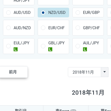
HUF/JPY
CAD/JPY
38円
CHF/JPY
34円
AUD/USD
NZD/USD
EUR/GBP
TRY/JPY
26円
AUD/NZD
EUR/CHF
GBP/CHF
CZK/JPY
7円
EUL/JPY
GBL/JPY
AUL/JPY
PLN/JPY
35円
ラージ
ラージ
ラージ
HUF/JPY
16円
ZAR/JPY
130円
前月
MXN/JPY
140円
EUR/USD
74円
2018年11月
GBP/USD
4円
AUD/USD
16円
取引日
売Swap
買Sw