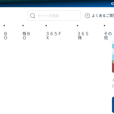
GMOクリック証券
よくある
ご質
Ｂ
株Ｂ
３６５Ｆ
３６５
その
Ｏ
Ｏ
Ｘ
株
他