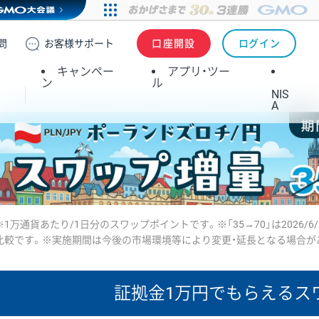
問
お客様
サポート
口座開設
ログイン
キャンペー
アプリ・ツー
ン
ル
NIS
A
※1万通貨あたり/1日分のスワップポイントです。※「35→70」は2026/6
比較です。※実施期間は今後の市場環境等により変更・延長となる場合が
証拠金1万円で
もらえるス