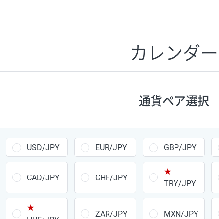
証拠金1万円あたりのスワップポイントは、取引の資金効率
CHF/JPY、EUR/USD、GBP/USD、NZD/USD、EUR/GBP、E
す。
カレンダー
1万通貨
あたりの
通貨ペア
1日の
スワップ
取引
ポイント
▲
▼
昇順
降順
通貨ペア選択
USD/JPY
154円
EUR/JPY
75円
USD/JPY
EUR/JPY
GBP/JPY
GBP/JPY
170円
★
AUD/JPY
106円
CAD/JPY
CHF/JPY
TRY/JPY
NZD/JPY
28円
★
ZAR/JPY
MXN/JPY