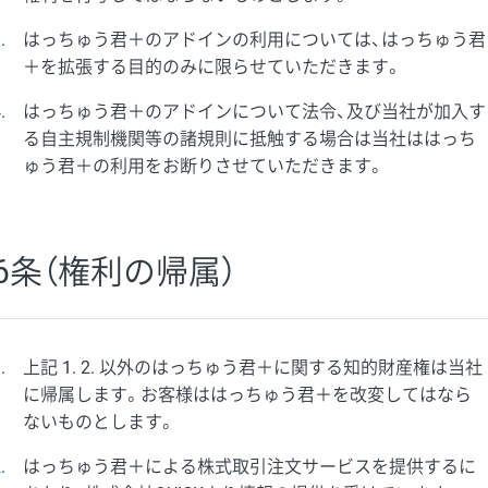
3
はっちゅう君＋のアドインの利用については、はっちゅう君
＋を拡張する目的のみに限らせていただきます。
4
はっちゅう君＋のアドインについて法令、及び当社が加入す
る自主規制機関等の諸規則に抵触する場合は当社ははっち
ゅう君＋の利用をお断りさせていただきます。
6条（権利の帰属）
1
上記 1. 2. 以外のはっちゅう君＋に関する知的財産権は当社
に帰属します。お客様ははっちゅう君＋を改変してはなら
ないものとします。
2
はっちゅう君＋による株式取引注文サービスを提供するに