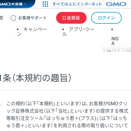
問
お客様
サポート
口座開設
ログイン
キャンペー
アプリ・ツー
ン
ル
NIS
A
平成19年11月
1条（本規約の趣旨）
1
この規約（以下「本規約」といいます）は、お客様がGMOクリ
ック証券株式会社（以下「当社」といいます）の提供する株式
等取引注文ツール「はっちゅう君＋(プラス)」（以下「はっち
ゅう君＋」といいます）を利用される際の取り扱いについて