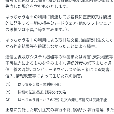
番号を記憶させた場合、及びお客様が取引注文内容の確認を
失念した場合を含むものとします。
2
はっちゅう君＋の利用に関連してお客様に直接的又は間接
的に発生する一切の損害（ハードウェア・他のソフトウェア
の破損又は不具合等を含みます。）。
3
はっちゅう君＋の利用による取引注文後、当該取引注文にか
かる約定結果等を確認しなかったことによる損害。
4
通信回線及びシステム機器等の瑕疵または障害（天災地変等
不可抗力によるものを含みます）、通信速度の低下または通
信回線の混雑、コンピュータウイルスや第三者による妨害、
侵入、情報改変等によって生じた次の損害。
1
はっちゅう君＋の利用不能
2
情報の伝達遅延、誤謬又は欠陥
3
はっちゅう君＋からの取引注文の発注不能又は受託不能
5
正常に受託した取引注文の執行不能、誤執行、執行遅延、また