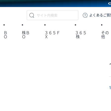
GMOクリック証券
よくある
ご質
Ｂ
株Ｂ
３６５Ｆ
３６５
その
Ｏ
Ｏ
Ｘ
株
他