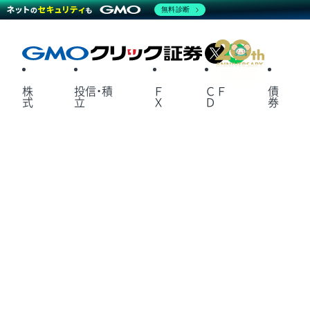
無料診断
X
LINE
株
投信・積
Ｆ
ＣＦ
債
式
立
Ｘ
Ｄ
券