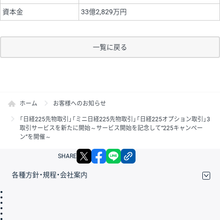
資本金
33億2,829万円
一覧に戻る
ホーム
お客様へのお知らせ
「日経225先物取引」「ミニ日経225先物取引」「日経225オプション取引」3
取引サービスを新たに開始～サービス開始を記念して“225キャンペー
ン”を開催～
X
facebook
LINE
リンクをコピー
SHARE
各種方針・規程・会社案内
取引規程・約款
サイトマップ
その他のご案内
個人情報保護方針
最良執行方針
サイトのご利用について