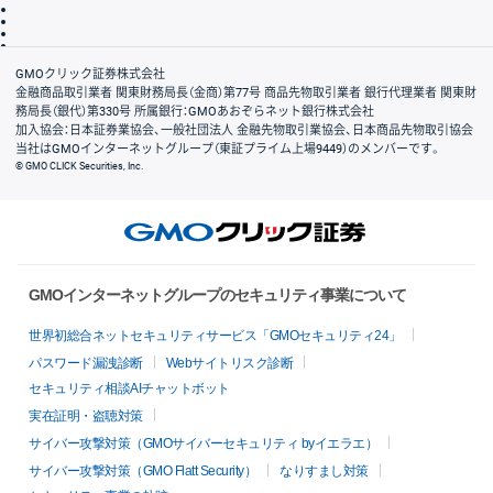
ディスクレイマー
信託保全
リスク説明
会社案内
GMOクリック証券株式会社
金融商品取引業者 関東財務局長（金商）第77号 商品先物取引業者 銀行代理業者 関東財
務局長（銀代）第330号 所属銀行：GMOあおぞらネット銀行株式会社
加入協会：日本証券業協会、一般社団法人 金融先物取引業協会、日本商品先物取引協会
当社はGMOインターネットグループ（東証プライム上場9449）のメンバーです。
© GMO CLICK Securities, Inc.
GMOインターネットグループのセキュリティ事業について
世界初総合ネットセキュリティサービス「GMOセキュリティ24」
パスワード漏洩診断
Webサイトリスク診断
セキュリティ相談AIチャットボット
実在証明・盗聴対策
サイバー攻撃対策（GMOサイバーセキュリティ byイエラエ）
サイバー攻撃対策（GMO Flatt Security）
なりすまし対策