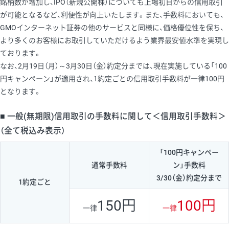
銘柄数が増加し、IPO（新規公開株）についても上場初日からの信用取引
が可能となるなど、利便性が向上いたします。また、手数料においても、
GMOインターネット証券の他のサービスと同様に、価格優位性を保ち、
より多くのお客様にお取引していただけるよう業界最安値水準を実現し
ております。
なお、2月19日（月）～3月30日（金）約定分までは、現在実施している「100
円キャンペーン」が適用され、1約定ごとの信用取引手数料が一律100円
となります。
■ 一般(無期限)信用取引の手数料に関して＜信用取引手数料＞
（全て税込み表示）
「100円キャンペー
通常手数料
ン」手数料
3/30（金）約定分まで
1約定ごと
150円
100円
一律
一律