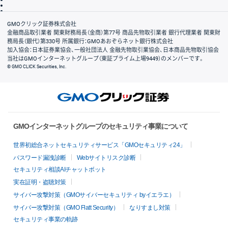
リスク説明
会社案内
GMOクリック証券株式会社
金融商品取引業者 関東財務局長（金商）第77号 商品先物取引業者 銀行代理業者 関東財
務局長（銀代）第330号 所属銀行：GMOあおぞらネット銀行株式会社
加入協会：日本証券業協会、一般社団法人 金融先物取引業協会、日本商品先物取引協会
当社はGMOインターネットグループ（東証プライム上場9449）のメンバーです。
© GMO CLICK Securities, Inc.
GMOインターネットグループのセキュリティ事業について
世界初総合ネットセキュリティサービス「GMOセキュリティ24」
パスワード漏洩診断
Webサイトリスク診断
セキュリティ相談AIチャットボット
実在証明・盗聴対策
サイバー攻撃対策（GMOサイバーセキュリティ byイエラエ）
サイバー攻撃対策（GMO Flatt Security）
なりすまし対策
セキュリティ事業の軌跡