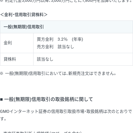
※
約定代金5,000万円以降、5,000万円ごとに1,800円を加算いたします。
＜金利・信用取引貸株料＞
一般(無期限)信用取引
買方金利 3.2％ (年率)
金利
売方金利 該当なし
貸株料
該当なし
※
一般(無期限)信用取引においては、新規売注文はできません。
■ 一般(無期限)信用取引の取扱銘柄に関して
GMOインターネット証券の信用取引取扱市場・取扱銘柄は次のとおりで
す。