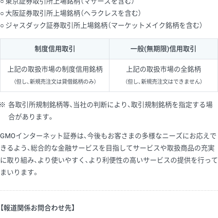
○ 東京証券取引所上場銘柄（マザーズを含む）
○ 大阪証券取引所上場銘柄（ヘラクレスを含む）
○ ジャスダック証券取引所上場銘柄（マーケットメイク銘柄を含む）
制度信用取引
一般(無期限)信用取引
上記の取扱市場の制度信用銘柄
上記の取扱市場の全銘柄
（但し、新規売注文は貸借銘柄のみ）
（但し、新規売注文はできません）
※
各取引所規制銘柄等、当社の判断により、取引規制銘柄を指定する場
合があります。
GMOインターネット証券は、今後もお客さまの多様なニーズにお応えで
きるよう、総合的な金融サービスを目指してサービスや取扱商品の充実
に取り組み、より使いやすく、より利便性の高いサービスの提供を行って
まいります。
【報道関係お問合わせ先】