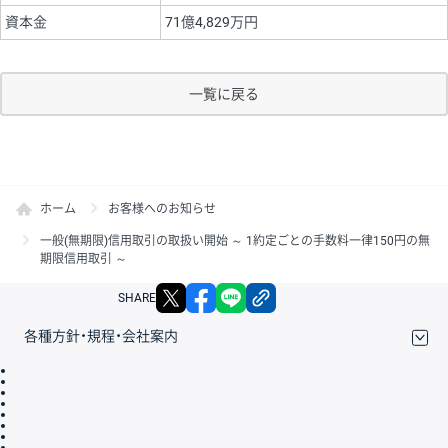
資本金
71億4,829万円
一覧に戻る
ホーム
お客様へのお知らせ
一般(無期限)信用取引の取扱い開始 ～ 1約定ごとの手数料一律150円の無
期限信用取引 ～
X
facebook
LINE
リンクをコピー
SHARE
各種方針・規程・会社案内
取引規程・約款
サイトマップ
その他のご案内
個人情報保護方針
最良執行方針
サイトのご利用について
ディスクレイマー
信託保全