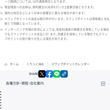
ージ銘柄については、10万通貨単位となります。
※
現金残高への反映は、原則建玉の決済を行った2営業日後となります。
※
海外の祝日などにより日本の営業日と異なる場合があります。
※
スワップポイントの決定は取引所が行います。スワップポイントは受取側と支払
側とで同額となっています。
※
インターバンク市場の状況によっては、高金利通貨の買建玉を保有している場合
でもスワップポイントの支払いが、また、売建玉を保有している場合でもスワッ
プポイントの受け取りが生じる場合があります。
ホーム
くりっく365
スワップポイントカレンダー
X
facebook
LINE
リンクをコピー
SHARE
各種方針・規程・会社案内
取引規程・約款
サイトマップ
その他のご案内
個人情報保護方針
最良執行方針
サイトのご利用について
ディスクレイマー