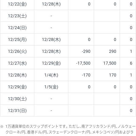
12/22(金)
12/28(木)
0
0
0
12/23(土)
-
0
12/24(日)
-
0
12/25(月)
12/28(木)
0
0
0
12/26(火)
12/28(木)
-290
290
1
12/27(水)
12/29(金)
-17,500
17,500
6
12/28(木)
1/4(木)
-170
170
1
12/29(金)
1/5(金)
0
0
0
12/30(土)
-
0
12/31(日)
-
0
※
1万通貨単位のスワップポイントです。ただし、南アフリカランド/円、ノルウェー
クローネ/円、香港ドル/円、スウェーデンクローナ/円、メキシコペソ/円およびラ