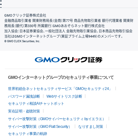
信託保全
リスク説明
会社案内
GMOクリック証券株式会社
金融商品取引業者 関東財務局長（金商）第77号 商品先物取引業者 銀行代理業者 関東財
務局長（銀代）第330号 所属銀行：GMOあおぞらネット銀行株式会社
加入協会：日本証券業協会、一般社団法人 金融先物取引業協会、日本商品先物取引協会
当社はGMOインターネットグループ（東証プライム上場9449）のメンバーです。
© GMO CLICK Securities, Inc.
GMOインターネットグループのセキュリティ事業について
世界初総合ネットセキュリティサービス「GMOセキュリティ24」
パスワード漏洩診断
Webサイトリスク診断
セキュリティ相談AIチャットボット
実在証明・盗聴対策
サイバー攻撃対策（GMOサイバーセキュリティ byイエラエ）
サイバー攻撃対策（GMO Flatt Security）
なりすまし対策
セキュリティ事業の軌跡