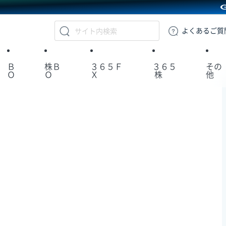
GMOクリック証券
よくある
ご質
Ｂ
株Ｂ
３６５Ｆ
３６５
その
Ｏ
Ｏ
Ｘ
株
他