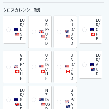
クロスカレンシー取引
EU
G
A
EU
R/
B
U
R/
U
P/
D/
C
S
U
U
H
D
S
S
F
D
D
G
U
U
EU
B
S
S
R/
P/
D/
D/
A
C
C
C
U
H
H
A
D
F
F
D
EU
N
G
R/
Z
B
G
D/
P/
B
US
A
P
D
U