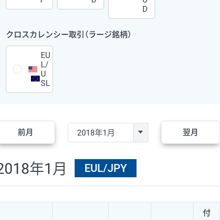
D
クロスカレンシー取引（ラージ銘柄）
EU
L/
U
SL
前月
翌月
2018年1月
EUL/JPY
付