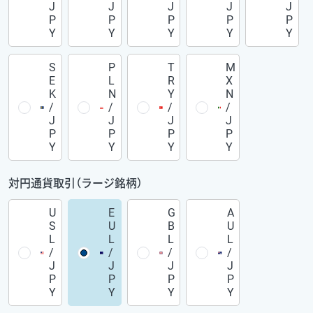
J
J
J
J
J
P
P
P
P
P
Y
Y
Y
Y
Y
S
P
T
M
E
L
R
X
K
N
Y
N
/
/
/
/
J
J
J
J
P
P
P
P
Y
Y
Y
Y
対円通貨取引（ラージ銘柄）
U
E
G
A
S
U
B
U
L
L
L
L
/
/
/
/
J
J
J
J
P
P
P
P
Y
Y
Y
Y