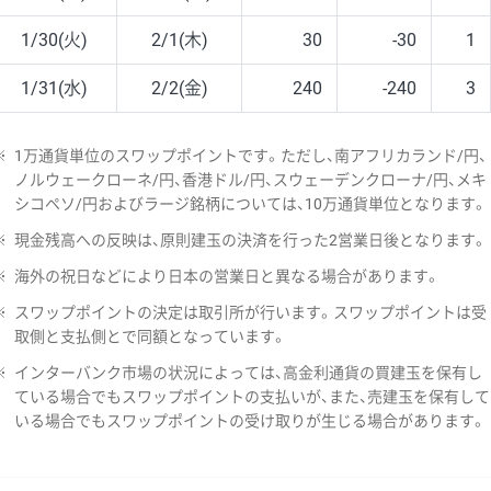
1/30(火)
2/1(木)
30
-30
1
1/31(水)
2/2(金)
240
-240
3
※
1万通貨単位のスワップポイントです。ただし、南アフリカランド/円、
ノルウェークローネ/円、香港ドル/円、スウェーデンクローナ/円、メキ
シコペソ/円およびラージ銘柄については、10万通貨単位となります。
※
現金残高への反映は、原則建玉の決済を行った2営業日後となります。
※
海外の祝日などにより日本の営業日と異なる場合があります。
※
スワップポイントの決定は取引所が行います。スワップポイントは受
取側と支払側とで同額となっています。
※
インターバンク市場の状況によっては、高金利通貨の買建玉を保有し
ている場合でもスワップポイントの支払いが、また、売建玉を保有して
いる場合でもスワップポイントの受け取りが生じる場合があります。