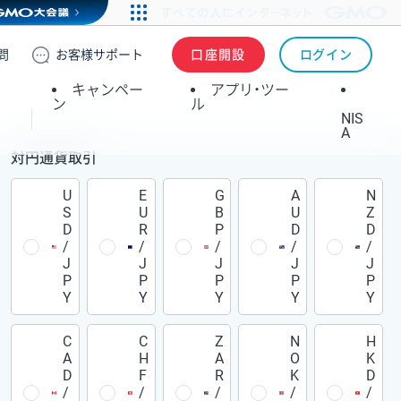
問
お客様
サポート
口座開設
ログイン
キャンペー
アプリ・ツー
ン
ル
NIS
A
対円通貨取引
U
E
G
A
N
S
U
B
U
Z
D
R
P
D
D
/
/
/
/
/
J
J
J
J
J
P
P
P
P
P
Y
Y
Y
Y
Y
C
C
Z
N
H
A
H
A
O
K
D
F
R
K
D
/
/
/
/
/