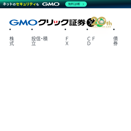
無料診断
X
LINE
株
投信・積
Ｆ
ＣＦ
債
式
立
Ｘ
Ｄ
券