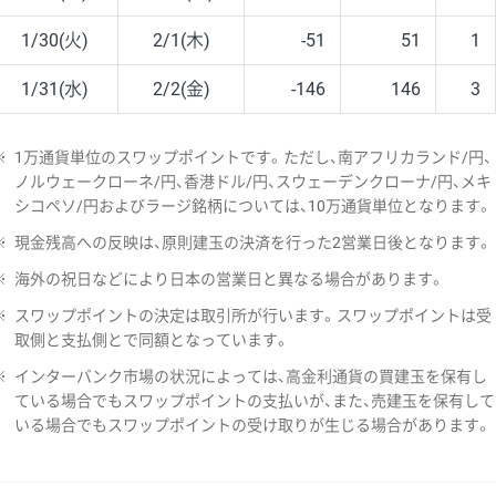
1/30(火)
2/1(木)
-51
51
1
1/31(水)
2/2(金)
-146
146
3
※
1万通貨単位のスワップポイントです。ただし、南アフリカランド/円、
ノルウェークローネ/円、香港ドル/円、スウェーデンクローナ/円、メキ
シコペソ/円およびラージ銘柄については、10万通貨単位となります。
※
現金残高への反映は、原則建玉の決済を行った2営業日後となります。
※
海外の祝日などにより日本の営業日と異なる場合があります。
※
スワップポイントの決定は取引所が行います。スワップポイントは受
取側と支払側とで同額となっています。
※
インターバンク市場の状況によっては、高金利通貨の買建玉を保有し
ている場合でもスワップポイントの支払いが、また、売建玉を保有して
いる場合でもスワップポイントの受け取りが生じる場合があります。