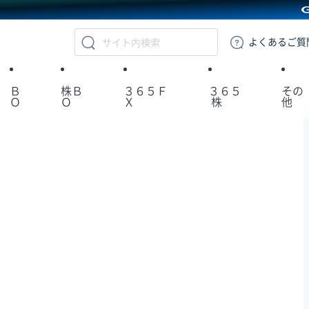
GMOクリック証券
よくある
ご質
Ｂ
株Ｂ
３６５Ｆ
３６５
その
Ｏ
Ｏ
Ｘ
株
他