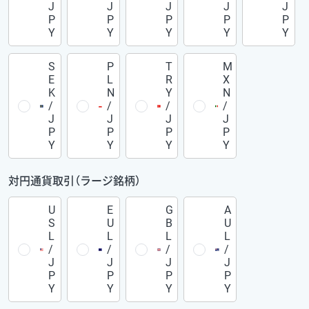
J
J
J
J
J
P
P
P
P
P
Y
Y
Y
Y
Y
S
P
T
M
E
L
R
X
K
N
Y
N
/
/
/
/
J
J
J
J
P
P
P
P
Y
Y
Y
Y
対円通貨取引（ラージ銘柄）
U
E
G
A
S
U
B
U
L
L
L
L
/
/
/
/
J
J
J
J
P
P
P
P
Y
Y
Y
Y