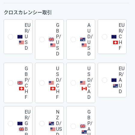
クロスカレンシー取引
EU
G
A
EU
R/
B
U
R/
U
P/
D/
C
S
U
U
H
D
S
S
F
D
D
G
U
U
EU
B
S
S
R/
P/
D/
D/
A
C
C
C
U
H
H
A
D
F
F
D
EU
N
G
R/
Z
B
G
D/
P/
B
US
A
P
D
U