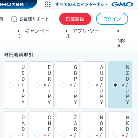
問
お客様
サポート
口座開設
ログイン
キャンペー
アプリ・ツー
ン
ル
NIS
A
対円通貨取引
U
E
G
A
N
S
U
B
U
Z
D
R
P
D
D
/
/
/
/
/
J
J
J
J
J
P
P
P
P
P
Y
Y
Y
Y
Y
C
C
Z
N
H
A
H
A
O
K
D
F
R
K
D
/
/
/
/
/