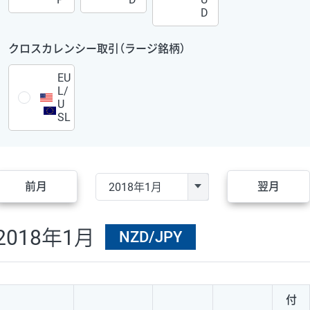
D
クロスカレンシー取引（ラージ銘柄）
EU
L/
U
SL
前月
翌月
2018年1月
NZD/JPY
付