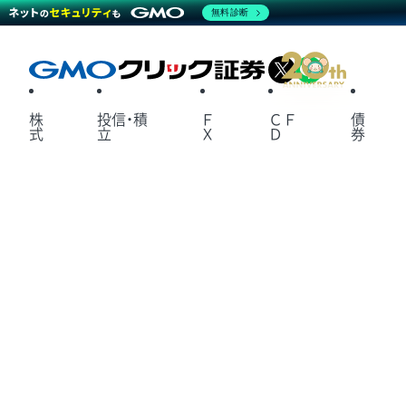
無料診断
X
LINE
株
投信・積
Ｆ
ＣＦ
債
式
立
Ｘ
Ｄ
券