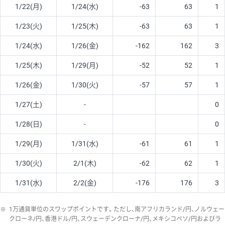
1/22(月)
1/24(水)
-63
63
1
1/23(火)
1/25(木)
-63
63
1
1/24(水)
1/26(金)
-162
162
3
1/25(木)
1/29(月)
-52
52
1
1/26(金)
1/30(火)
-57
57
1
1/27(土)
-
0
1/28(日)
-
0
1/29(月)
1/31(水)
-61
61
1
1/30(火)
2/1(木)
-62
62
1
1/31(水)
2/2(金)
-176
176
3
※
1万通貨単位のスワップポイントです。ただし、南アフリカランド/円、ノルウェー
クローネ/円、香港ドル/円、スウェーデンクローナ/円、メキシコペソ/円およびラ