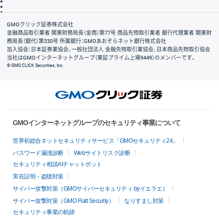
信託保全
リスク説明
会社案内
GMOクリック証券株式会社
金融商品取引業者 関東財務局長（金商）第77号 商品先物取引業者 銀行代理業者 関東財
務局長（銀代）第330号 所属銀行：GMOあおぞらネット銀行株式会社
加入協会：日本証券業協会、一般社団法人 金融先物取引業協会、日本商品先物取引協会
当社はGMOインターネットグループ（東証プライム上場9449）のメンバーです。
© GMO CLICK Securities, Inc.
GMOインターネットグループのセキュリティ事業について
世界初総合ネットセキュリティサービス「GMOセキュリティ24」
パスワード漏洩診断
Webサイトリスク診断
セキュリティ相談AIチャットボット
実在証明・盗聴対策
サイバー攻撃対策（GMOサイバーセキュリティ byイエラエ）
サイバー攻撃対策（GMO Flatt Security）
なりすまし対策
セキュリティ事業の軌跡