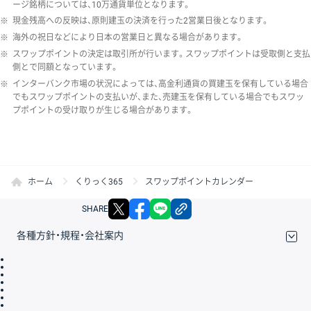
ージ銘柄については、10万通貨単位となります。
※
現金残高への反映は、原則建玉の決済を行った2営業日後となります。
※
海外の祝日などにより日本の営業日と異なる場合があります。
※
スワップポイントの決定は取引所が行います。スワップポイントは受取側と支払
側とで同額となっています。
※
インターバンク市場の状況によっては、高金利通貨の買建玉を保有している場合
でもスワップポイントの支払いが、また、売建玉を保有している場合でもスワッ
プポイントの受け取りが生じる場合があります。
ホーム
くりっく365
スワップポイントカレンダー
X
facebook
LINE
リンクをコピー
SHARE
各種方針・規程・会社案内
取引規程・約款
サイトマップ
その他のご案内
個人情報保護方針
最良執行方針
サイトのご利用について
ディスクレイマー