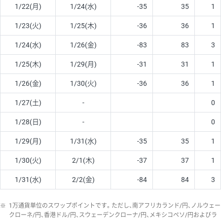
1/22(月)
1/24(水)
-35
35
1
1/23(火)
1/25(木)
-36
36
1
1/24(水)
1/26(金)
-83
83
3
1/25(木)
1/29(月)
-31
31
1
1/26(金)
1/30(火)
-36
36
1
1/27(土)
-
0
1/28(日)
-
0
1/29(月)
1/31(水)
-35
35
1
1/30(火)
2/1(木)
-37
37
1
1/31(水)
2/2(金)
-84
84
3
※
1万通貨単位のスワップポイントです。ただし、南アフリカランド/円、ノルウェー
クローネ/円、香港ドル/円、スウェーデンクローナ/円、メキシコペソ/円およびラ