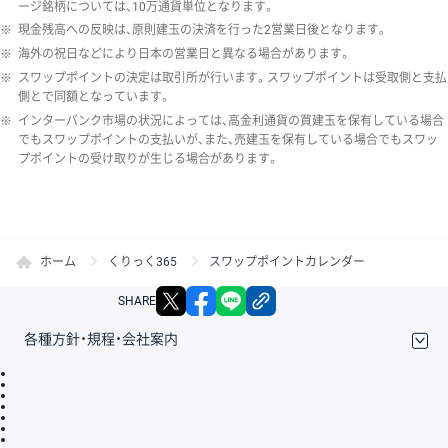
ージ銘柄については、10万通貨単位となります。
※
現金残高への反映は、原則建玉の決済を行った2営業日後となります。
※
海外の祝日などにより日本の営業日と異なる場合があります。
※
スワップポイントの決定は取引所が行います。スワップポイントは受取側と支払
側とで同額となっています。
※
インターバンク市場の状況によっては、高金利通貨の買建玉を保有している場合
でもスワップポイントの支払いが、また、売建玉を保有している場合でもスワッ
プポイントの受け取りが生じる場合があります。
ホーム
くりっく365
スワップポイントカレンダー
X
facebook
LINE
リンクをコピー
SHARE
各種方針・規程・会社案内
取引規程・約款
サイトマップ
その他のご案内
個人情報保護方針
最良執行方針
サイトのご利用について
ディスクレイマー