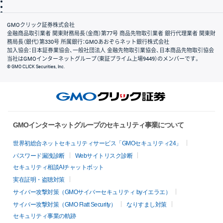
信託保全
リスク説明
会社案内
GMOクリック証券株式会社
金融商品取引業者 関東財務局長（金商）第77号 商品先物取引業者 銀行代理業者 関東財
務局長（銀代）第330号 所属銀行：GMOあおぞらネット銀行株式会社
加入協会：日本証券業協会、一般社団法人 金融先物取引業協会、日本商品先物取引協会
当社はGMOインターネットグループ（東証プライム上場9449）のメンバーです。
© GMO CLICK Securities, Inc.
GMOインターネットグループのセキュリティ事業について
世界初総合ネットセキュリティサービス「GMOセキュリティ24」
パスワード漏洩診断
Webサイトリスク診断
セキュリティ相談AIチャットボット
実在証明・盗聴対策
サイバー攻撃対策（GMOサイバーセキュリティ byイエラエ）
サイバー攻撃対策（GMO Flatt Security）
なりすまし対策
セキュリティ事業の軌跡