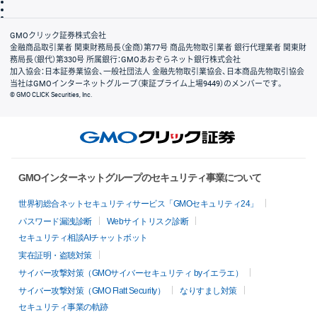
信託保全
リスク説明
会社案内
GMOクリック証券株式会社
金融商品取引業者 関東財務局長（金商）第77号 商品先物取引業者 銀行代理業者 関東財
務局長（銀代）第330号 所属銀行：GMOあおぞらネット銀行株式会社
加入協会：日本証券業協会、一般社団法人 金融先物取引業協会、日本商品先物取引協会
当社はGMOインターネットグループ（東証プライム上場9449）のメンバーです。
© GMO CLICK Securities, Inc.
GMOインターネットグループのセキュリティ事業について
世界初総合ネットセキュリティサービス「GMOセキュリティ24」
パスワード漏洩診断
Webサイトリスク診断
セキュリティ相談AIチャットボット
実在証明・盗聴対策
サイバー攻撃対策（GMOサイバーセキュリティ byイエラエ）
サイバー攻撃対策（GMO Flatt Security）
なりすまし対策
セキュリティ事業の軌跡