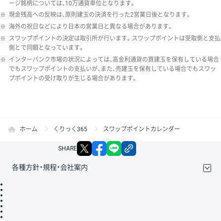
ージ銘柄については、10万通貨単位となります。
※
現金残高への反映は、原則建玉の決済を行った2営業日後となります。
※
海外の祝日などにより日本の営業日と異なる場合があります。
※
スワップポイントの決定は取引所が行います。スワップポイントは受取側と支払
側とで同額となっています。
※
インターバンク市場の状況によっては、高金利通貨の買建玉を保有している場合
でもスワップポイントの支払いが、また、売建玉を保有している場合でもスワッ
プポイントの受け取りが生じる場合があります。
ホーム
くりっく365
スワップポイントカレンダー
X
facebook
LINE
リンクをコピー
SHARE
各種方針・規程・会社案内
取引規程・約款
サイトマップ
その他のご案内
個人情報保護方針
最良執行方針
サイトのご利用について
ディスクレイマー