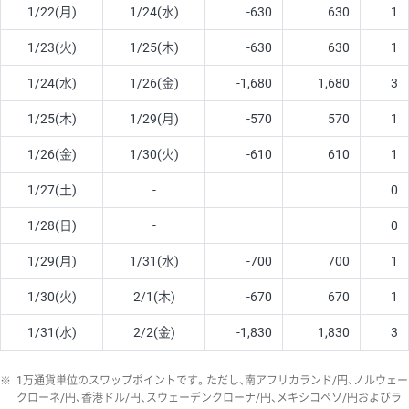
1/22(月)
1/24(水)
-630
630
1
1/23(火)
1/25(木)
-630
630
1
1/24(水)
1/26(金)
-1,680
1,680
3
1/25(木)
1/29(月)
-570
570
1
1/26(金)
1/30(火)
-610
610
1
1/27(土)
-
0
1/28(日)
-
0
1/29(月)
1/31(水)
-700
700
1
1/30(火)
2/1(木)
-670
670
1
1/31(水)
2/2(金)
-1,830
1,830
3
※
1万通貨単位のスワップポイントです。ただし、南アフリカランド/円、ノルウェー
クローネ/円、香港ドル/円、スウェーデンクローナ/円、メキシコペソ/円およびラ