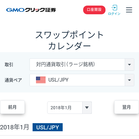
GMOクリック
口座開設
スワップポイント
カレンダー
対円通貨取引（ラージ銘柄）
取引
USL/JPY
通貨ペア
前月
翌月
2018年1月
USL/JPY