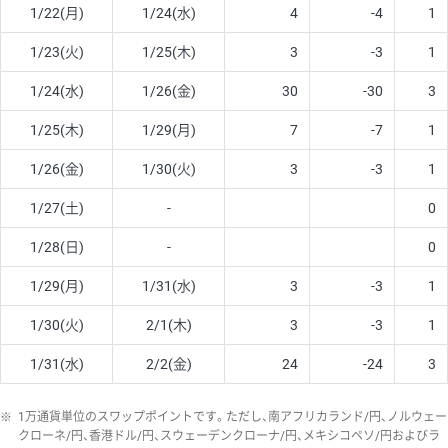
1/22(月)
1/24(水)
4
-4
1
1/23(火)
1/25(木)
3
-3
1
1/24(水)
1/26(金)
30
-30
3
1/25(木)
1/29(月)
7
-7
1
1/26(金)
1/30(火)
3
-3
1
1/27(土)
-
0
1/28(日)
-
0
1/29(月)
1/31(水)
3
-3
1
1/30(火)
2/1(木)
3
-3
1
1/31(水)
2/2(金)
24
-24
3
※
1万通貨単位のスワップポイントです。ただし、南アフリカランド/円、ノルウェー
クローネ/円、香港ドル/円、スウェーデンクローナ/円、メキシコペソ/円およびラ