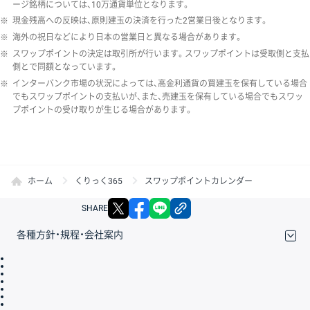
ージ銘柄については、10万通貨単位となります。
※
現金残高への反映は、原則建玉の決済を行った2営業日後となります。
※
海外の祝日などにより日本の営業日と異なる場合があります。
※
スワップポイントの決定は取引所が行います。スワップポイントは受取側と支払
側とで同額となっています。
※
インターバンク市場の状況によっては、高金利通貨の買建玉を保有している場合
でもスワップポイントの支払いが、また、売建玉を保有している場合でもスワッ
プポイントの受け取りが生じる場合があります。
ホーム
くりっく365
スワップポイントカレンダー
X
facebook
LINE
リンクをコピー
SHARE
各種方針・規程・会社案内
取引規程・約款
サイトマップ
その他のご案内
個人情報保護方針
最良執行方針
サイトのご利用について
ディスクレイマー