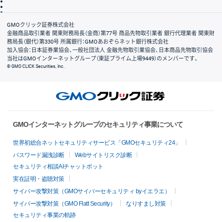
信託保全
リスク説明
会社案内
GMOクリック証券株式会社
金融商品取引業者 関東財務局長（金商）第77号 商品先物取引業者 銀行代理業者 関東財
務局長（銀代）第330号 所属銀行：GMOあおぞらネット銀行株式会社
加入協会：日本証券業協会、一般社団法人 金融先物取引業協会、日本商品先物取引協会
当社はGMOインターネットグループ（東証プライム上場9449）のメンバーです。
© GMO CLICK Securities, Inc.
GMOインターネットグループのセキュリティ事業について
世界初総合ネットセキュリティサービス「GMOセキュリティ24」
パスワード漏洩診断
Webサイトリスク診断
セキュリティ相談AIチャットボット
実在証明・盗聴対策
サイバー攻撃対策（GMOサイバーセキュリティ byイエラエ）
サイバー攻撃対策（GMO Flatt Security）
なりすまし対策
セキュリティ事業の軌跡