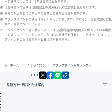
ージ銘柄については、10万通貨単位となります。
※
現金残高への反映は、原則建玉の決済を行った2営業日後となります。
※
海外の祝日などにより日本の営業日と異なる場合があります。
※
スワップポイントの決定は取引所が行います。スワップポイントは受取側と支払
側とで同額となっています。
※
インターバンク市場の状況によっては、高金利通貨の買建玉を保有している場合
でもスワップポイントの支払いが、また、売建玉を保有している場合でもスワッ
プポイントの受け取りが生じる場合があります。
ホーム
くりっく365
スワップポイントカレンダー
X
facebook
LINE
リンクをコピー
SHARE
各種方針・規程・会社案内
取引規程・約款
サイトマップ
その他のご案内
個人情報保護方針
最良執行方針
サイトのご利用について
ディスクレイマー