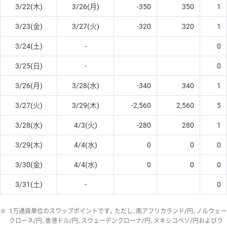
3/22(木)
3/26(月)
-350
350
1
3/23(金)
3/27(火)
-320
320
1
3/24(土)
-
0
3/25(日)
-
0
3/26(月)
3/28(水)
-340
340
1
3/27(火)
3/29(木)
-2,560
2,560
5
3/28(水)
4/3(火)
-280
280
1
3/29(木)
4/4(水)
0
0
0
3/30(金)
4/4(水)
0
0
0
3/31(土)
-
0
※
1万通貨単位のスワップポイントです。ただし、南アフリカランド/円、ノルウェー
クローネ/円、香港ドル/円、スウェーデンクローナ/円、メキシコペソ/円およびラ