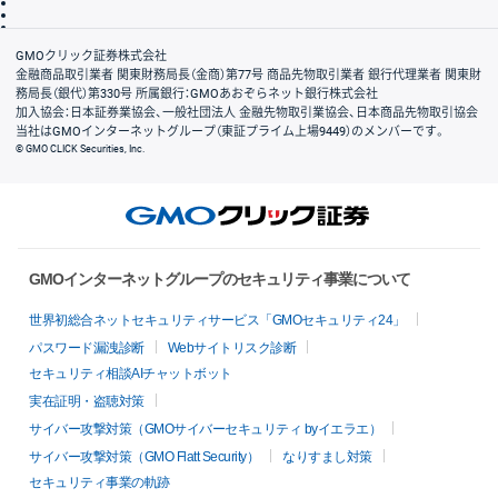
信託保全
リスク説明
会社案内
GMOクリック証券株式会社
金融商品取引業者 関東財務局長（金商）第77号 商品先物取引業者 銀行代理業者 関東財
務局長（銀代）第330号 所属銀行：GMOあおぞらネット銀行株式会社
加入協会：日本証券業協会、一般社団法人 金融先物取引業協会、日本商品先物取引協会
当社はGMOインターネットグループ（東証プライム上場9449）のメンバーです。
© GMO CLICK Securities, Inc.
GMOインターネットグループのセキュリティ事業について
世界初総合ネットセキュリティサービス「GMOセキュリティ24」
パスワード漏洩診断
Webサイトリスク診断
セキュリティ相談AIチャットボット
実在証明・盗聴対策
サイバー攻撃対策（GMOサイバーセキュリティ byイエラエ）
サイバー攻撃対策（GMO Flatt Security）
なりすまし対策
セキュリティ事業の軌跡