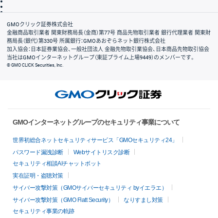
信託保全
リスク説明
会社案内
GMOクリック証券株式会社
金融商品取引業者 関東財務局長（金商）第77号 商品先物取引業者 銀行代理業者 関東財
務局長（銀代）第330号 所属銀行：GMOあおぞらネット銀行株式会社
加入協会：日本証券業協会、一般社団法人 金融先物取引業協会、日本商品先物取引協会
当社はGMOインターネットグループ（東証プライム上場9449）のメンバーです。
© GMO CLICK Securities, Inc.
GMOインターネットグループのセキュリティ事業について
世界初総合ネットセキュリティサービス「GMOセキュリティ24」
パスワード漏洩診断
Webサイトリスク診断
セキュリティ相談AIチャットボット
実在証明・盗聴対策
サイバー攻撃対策（GMOサイバーセキュリティ byイエラエ）
サイバー攻撃対策（GMO Flatt Security）
なりすまし対策
セキュリティ事業の軌跡