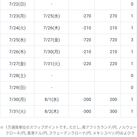
7/22(日)
-
0
7/23(月)
7/25(水)
-270
270
1
7/24(火)
7/26(木)
-210
210
1
7/25(水)
7/27(金)
-720
720
3
7/26(木)
7/30(月)
-210
210
1
7/27(金)
7/31(火)
-220
220
1
7/28(土)
-
0
7/29(日)
-
0
7/30(月)
8/1(水)
-200
200
1
7/31(火)
8/2(木)
-300
300
1
※
1万通貨単位のスワップポイントです。ただし、南アフリカランド/円、ノルウェー
クローネ/円、香港ドル/円、スウェーデンクローナ/円、メキシコペソ/円およびラ