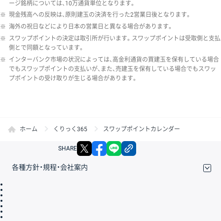
ージ銘柄については、10万通貨単位となります。
※
現金残高への反映は、原則建玉の決済を行った2営業日後となります。
※
海外の祝日などにより日本の営業日と異なる場合があります。
※
スワップポイントの決定は取引所が行います。スワップポイントは受取側と支払
側とで同額となっています。
※
インターバンク市場の状況によっては、高金利通貨の買建玉を保有している場合
でもスワップポイントの支払いが、また、売建玉を保有している場合でもスワッ
プポイントの受け取りが生じる場合があります。
ホーム
くりっく365
スワップポイントカレンダー
X
facebook
LINE
リンクをコピー
SHARE
各種方針・規程・会社案内
取引規程・約款
サイトマップ
その他のご案内
個人情報保護方針
最良執行方針
サイトのご利用について
ディスクレイマー