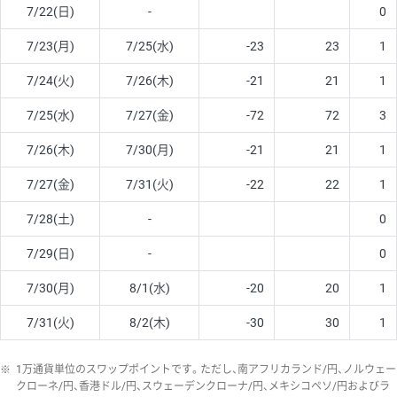
7/22(日)
-
0
7/23(月)
7/25(水)
-23
23
1
7/24(火)
7/26(木)
-21
21
1
7/25(水)
7/27(金)
-72
72
3
7/26(木)
7/30(月)
-21
21
1
7/27(金)
7/31(火)
-22
22
1
7/28(土)
-
0
7/29(日)
-
0
7/30(月)
8/1(水)
-20
20
1
7/31(火)
8/2(木)
-30
30
1
※
1万通貨単位のスワップポイントです。ただし、南アフリカランド/円、ノルウェー
クローネ/円、香港ドル/円、スウェーデンクローナ/円、メキシコペソ/円およびラ