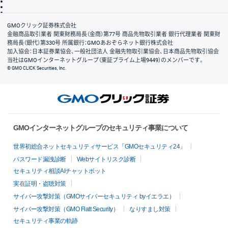
信託保全
リスク説明
会社案内
GMOクリック証券株式会社
金融商品取引業者 関東財務局長（金商）第77号 商品先物取引業者 銀行代理業者 関東財
務局長（銀代）第330号 所属銀行：GMOあおぞらネット銀行株式会社
加入協会：日本証券業協会、一般社団法人 金融先物取引業協会、日本商品先物取引協会
当社はGMOインターネットグループ（東証プライム上場9449）のメンバーです。
© GMO CLICK Securities, Inc.
GMOインターネットグループのセキュリティ事業について
世界初総合ネットセキュリティサービス「GMOセキュリティ24」
パスワード漏洩診断
Webサイトリスク診断
セキュリティ相談AIチャットボット
実在証明・盗聴対策
サイバー攻撃対策（GMOサイバーセキュリティ byイエラエ）
サイバー攻撃対策（GMO Flatt Security）
なりすまし対策
セキュリティ事業の軌跡