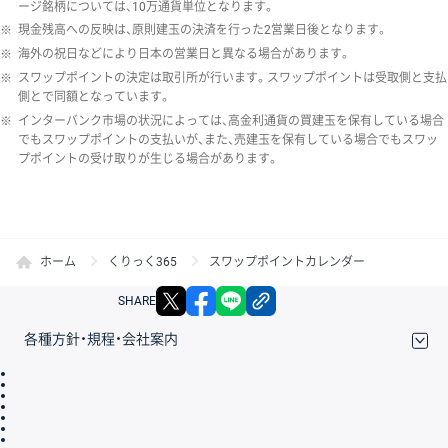
ージ銘柄については、10万通貨単位となります。
※
現金残高への反映は、原則建玉の決済を行った2営業日後となります。
※
海外の祝日などにより日本の営業日と異なる場合があります。
※
スワップポイントの決定は取引所が行います。スワップポイントは受取側と支払
側とで同額となっています。
※
インターバンク市場の状況によっては、高金利通貨の買建玉を保有している場合
でもスワップポイントの支払いが、また、売建玉を保有している場合でもスワッ
プポイントの受け取りが生じる場合があります。
ホーム
くりっく365
スワップポイントカレンダー
X
facebook
LINE
リンクをコピー
SHARE
各種方針・規程・会社案内
取引規程・約款
サイトマップ
その他のご案内
個人情報保護方針
最良執行方針
サイトのご利用について
ディスクレイマー