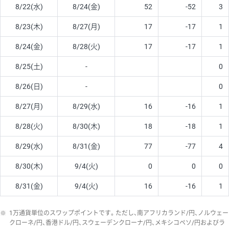
8/22(水)
8/24(金)
52
-52
3
8/23(木)
8/27(月)
17
-17
1
8/24(金)
8/28(火)
17
-17
1
8/25(土)
-
0
8/26(日)
-
0
8/27(月)
8/29(水)
16
-16
1
8/28(火)
8/30(木)
18
-18
1
8/29(水)
8/31(金)
77
-77
4
8/30(木)
9/4(火)
0
0
0
8/31(金)
9/4(火)
16
-16
1
※
1万通貨単位のスワップポイントです。ただし、南アフリカランド/円、ノルウェー
クローネ/円、香港ドル/円、スウェーデンクローナ/円、メキシコペソ/円およびラ