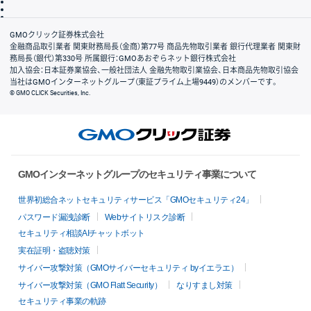
信託保全
リスク説明
会社案内
GMOクリック証券株式会社
金融商品取引業者 関東財務局長（金商）第77号 商品先物取引業者 銀行代理業者 関東財
務局長（銀代）第330号 所属銀行：GMOあおぞらネット銀行株式会社
加入協会：日本証券業協会、一般社団法人 金融先物取引業協会、日本商品先物取引協会
当社はGMOインターネットグループ（東証プライム上場9449）のメンバーです。
© GMO CLICK Securities, Inc.
GMOインターネットグループのセキュリティ事業について
世界初総合ネットセキュリティサービス「GMOセキュリティ24」
パスワード漏洩診断
Webサイトリスク診断
セキュリティ相談AIチャットボット
実在証明・盗聴対策
サイバー攻撃対策（GMOサイバーセキュリティ byイエラエ）
サイバー攻撃対策（GMO Flatt Security）
なりすまし対策
セキュリティ事業の軌跡