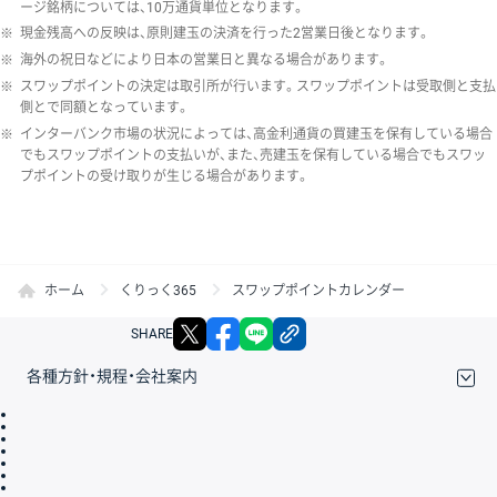
ージ銘柄については、10万通貨単位となります。
※
現金残高への反映は、原則建玉の決済を行った2営業日後となります。
※
海外の祝日などにより日本の営業日と異なる場合があります。
※
スワップポイントの決定は取引所が行います。スワップポイントは受取側と支払
側とで同額となっています。
※
インターバンク市場の状況によっては、高金利通貨の買建玉を保有している場合
でもスワップポイントの支払いが、また、売建玉を保有している場合でもスワッ
プポイントの受け取りが生じる場合があります。
ホーム
くりっく365
スワップポイントカレンダー
X
facebook
LINE
リンクをコピー
SHARE
各種方針・規程・会社案内
取引規程・約款
サイトマップ
その他のご案内
個人情報保護方針
最良執行方針
サイトのご利用について
ディスクレイマー