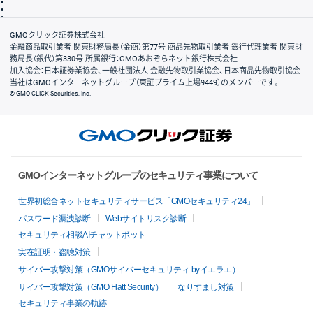
信託保全
リスク説明
会社案内
GMOクリック証券株式会社
金融商品取引業者 関東財務局長（金商）第77号 商品先物取引業者 銀行代理業者 関東財
務局長（銀代）第330号 所属銀行：GMOあおぞらネット銀行株式会社
加入協会：日本証券業協会、一般社団法人 金融先物取引業協会、日本商品先物取引協会
当社はGMOインターネットグループ（東証プライム上場9449）のメンバーです。
© GMO CLICK Securities, Inc.
GMOインターネットグループのセキュリティ事業について
世界初総合ネットセキュリティサービス「GMOセキュリティ24」
パスワード漏洩診断
Webサイトリスク診断
セキュリティ相談AIチャットボット
実在証明・盗聴対策
サイバー攻撃対策（GMOサイバーセキュリティ byイエラエ）
サイバー攻撃対策（GMO Flatt Security）
なりすまし対策
セキュリティ事業の軌跡