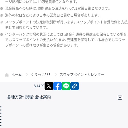
ージ銘柄については、10万通貨単位となります。
※
現金残高への反映は、原則建玉の決済を行った2営業日後となります。
※
海外の祝日などにより日本の営業日と異なる場合があります。
※
スワップポイントの決定は取引所が行います。スワップポイントは受取側と支払
側とで同額となっています。
※
インターバンク市場の状況によっては、高金利通貨の買建玉を保有している場合
でもスワップポイントの支払いが、また、売建玉を保有している場合でもスワッ
プポイントの受け取りが生じる場合があります。
ホーム
くりっく365
スワップポイントカレンダー
X
facebook
LINE
リンクをコピー
SHARE
各種方針・規程・会社案内
取引規程・約款
サイトマップ
その他のご案内
個人情報保護方針
最良執行方針
サイトのご利用について
ディスクレイマー