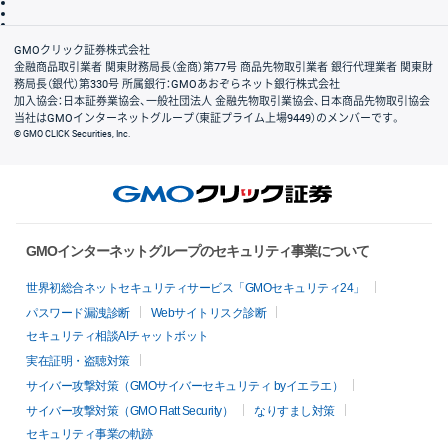
信託保全
リスク説明
会社案内
GMOクリック証券株式会社
金融商品取引業者 関東財務局長（金商）第77号 商品先物取引業者 銀行代理業者 関東財
務局長（銀代）第330号 所属銀行：GMOあおぞらネット銀行株式会社
加入協会：日本証券業協会、一般社団法人 金融先物取引業協会、日本商品先物取引協会
当社はGMOインターネットグループ（東証プライム上場9449）のメンバーです。
© GMO CLICK Securities, Inc.
GMOインターネットグループのセキュリティ事業について
世界初総合ネットセキュリティサービス「GMOセキュリティ24」
パスワード漏洩診断
Webサイトリスク診断
セキュリティ相談AIチャットボット
実在証明・盗聴対策
サイバー攻撃対策（GMOサイバーセキュリティ byイエラエ）
サイバー攻撃対策（GMO Flatt Security）
なりすまし対策
セキュリティ事業の軌跡