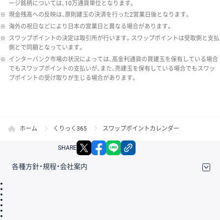
ージ銘柄については、10万通貨単位となります。
※
現金残高への反映は、原則建玉の決済を行った2営業日後となります。
※
海外の祝日などにより日本の営業日と異なる場合があります。
※
スワップポイントの決定は取引所が行います。スワップポイントは受取側と支払
側とで同額となっています。
※
インターバンク市場の状況によっては、高金利通貨の買建玉を保有している場合
でもスワップポイントの支払いが、また、売建玉を保有している場合でもスワッ
プポイントの受け取りが生じる場合があります。
ホーム
くりっく365
スワップポイントカレンダー
X
facebook
LINE
リンクをコピー
SHARE
各種方針・規程・会社案内
取引規程・約款
サイトマップ
その他のご案内
個人情報保護方針
最良執行方針
サイトのご利用について
ディスクレイマー