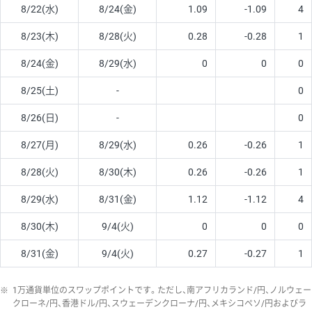
8/22(水)
8/24(金)
1.09
-1.09
4
8/23(木)
8/28(火)
0.28
-0.28
1
8/24(金)
8/29(水)
0
0
0
8/25(土)
-
0
8/26(日)
-
0
8/27(月)
8/29(水)
0.26
-0.26
1
8/28(火)
8/30(木)
0.26
-0.26
1
8/29(水)
8/31(金)
1.12
-1.12
4
8/30(木)
9/4(火)
0
0
0
8/31(金)
9/4(火)
0.27
-0.27
1
※
1万通貨単位のスワップポイントです。ただし、南アフリカランド/円、ノルウェー
クローネ/円、香港ドル/円、スウェーデンクローナ/円、メキシコペソ/円およびラ