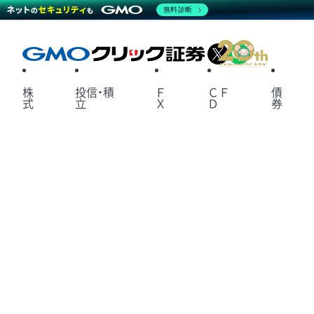
無料診断
X
LINE
株
投信・積
Ｆ
ＣＦ
債
式
立
Ｘ
Ｄ
券