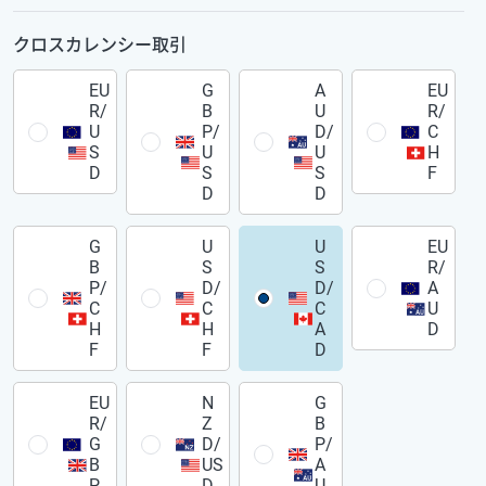
クロスカレンシー取引
EU
G
A
EU
R/
B
U
R/
U
P/
D/
C
S
U
U
H
D
S
S
F
D
D
G
U
U
EU
B
S
S
R/
P/
D/
D/
A
C
C
C
U
H
H
A
D
F
F
D
EU
N
G
R/
Z
B
G
D/
P/
B
US
A
P
D
U