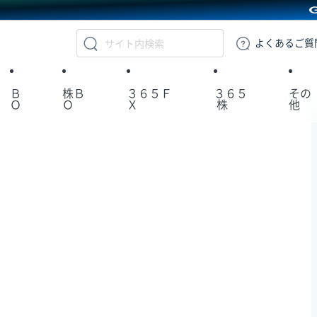
GMOクリック証券
よくある
ご質
Ｂ
株Ｂ
３６５Ｆ
３６５
その
Ｏ
Ｏ
Ｘ
株
他