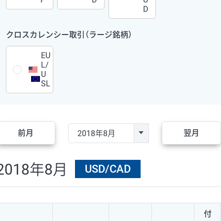
D
クロスカレンシー取引（ラージ銘柄）
EU
L/
U
SL
前月
翌月
2018年8月
USD/CAD
付