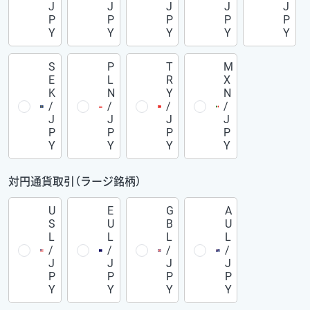
J
J
J
J
J
P
P
P
P
P
Y
Y
Y
Y
Y
S
P
T
M
E
L
R
X
K
N
Y
N
/
/
/
/
J
J
J
J
P
P
P
P
Y
Y
Y
Y
対円通貨取引（ラージ銘柄）
U
E
G
A
S
U
B
U
L
L
L
L
/
/
/
/
J
J
J
J
P
P
P
P
Y
Y
Y
Y