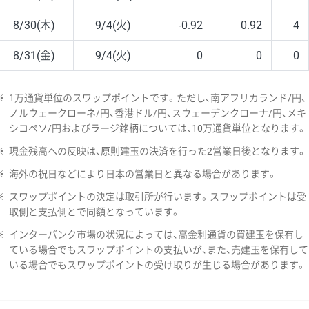
8/30(木)
9/4(火)
-0.92
0.92
4
8/31(金)
9/4(火)
0
0
0
※
1万通貨単位のスワップポイントです。ただし、南アフリカランド/円、
ノルウェークローネ/円、香港ドル/円、スウェーデンクローナ/円、メキ
シコペソ/円およびラージ銘柄については、10万通貨単位となります。
※
現金残高への反映は、原則建玉の決済を行った2営業日後となります。
※
海外の祝日などにより日本の営業日と異なる場合があります。
※
スワップポイントの決定は取引所が行います。スワップポイントは受
取側と支払側とで同額となっています。
※
インターバンク市場の状況によっては、高金利通貨の買建玉を保有し
ている場合でもスワップポイントの支払いが、また、売建玉を保有して
いる場合でもスワップポイントの受け取りが生じる場合があります。