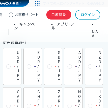
問
お客様
サポート
口座開設
ログイン
キャンペー
アプリ・ツー
ン
ル
NIS
A
対円通貨取引
U
E
G
A
N
S
U
B
U
Z
D
R
P
D
D
/
/
/
/
/
J
J
J
J
J
P
P
P
P
P
Y
Y
Y
Y
Y
C
C
Z
N
H
A
H
A
O
K
D
F
R
K
D
/
/
/
/
/