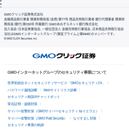
信託保全
リスク説明
会社案内
GMOクリック証券株式会社
金融商品取引業者 関東財務局長（金商）第77号 商品先物取引業者 銀行代理業者 関東財
務局長（銀代）第330号 所属銀行：GMOあおぞらネット銀行株式会社
加入協会：日本証券業協会、一般社団法人 金融先物取引業協会、日本商品先物取引協会
当社はGMOインターネットグループ（東証プライム上場9449）のメンバーです。
© GMO CLICK Securities, Inc.
GMOインターネットグループのセキュリティ事業について
世界初総合ネットセキュリティサービス「GMOセキュリティ24」
パスワード漏洩診断
Webサイトリスク診断
セキュリティ相談AIチャットボット
実在証明・盗聴対策
サイバー攻撃対策（GMOサイバーセキュリティ byイエラエ）
サイバー攻撃対策（GMO Flatt Security）
なりすまし対策
セキュリティ事業の軌跡