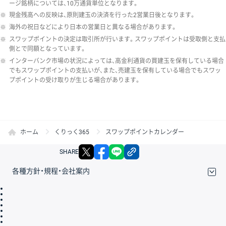
ージ銘柄については、10万通貨単位となります。
※
現金残高への反映は、原則建玉の決済を行った2営業日後となります。
※
海外の祝日などにより日本の営業日と異なる場合があります。
※
スワップポイントの決定は取引所が行います。スワップポイントは受取側と支払
側とで同額となっています。
※
インターバンク市場の状況によっては、高金利通貨の買建玉を保有している場合
でもスワップポイントの支払いが、また、売建玉を保有している場合でもスワッ
プポイントの受け取りが生じる場合があります。
ホーム
くりっく365
スワップポイントカレンダー
X
facebook
LINE
リンクをコピー
SHARE
各種方針・規程・会社案内
取引規程・約款
サイトマップ
その他のご案内
個人情報保護方針
最良執行方針
サイトのご利用について
ディスクレイマー