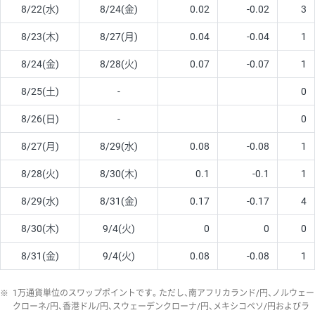
8/22(水)
8/24(金)
0.02
-0.02
3
8/23(木)
8/27(月)
0.04
-0.04
1
8/24(金)
8/28(火)
0.07
-0.07
1
8/25(土)
-
0
8/26(日)
-
0
8/27(月)
8/29(水)
0.08
-0.08
1
8/28(火)
8/30(木)
0.1
-0.1
1
8/29(水)
8/31(金)
0.17
-0.17
4
8/30(木)
9/4(火)
0
0
0
8/31(金)
9/4(火)
0.08
-0.08
1
※
1万通貨単位のスワップポイントです。ただし、南アフリカランド/円、ノルウェー
クローネ/円、香港ドル/円、スウェーデンクローナ/円、メキシコペソ/円およびラ