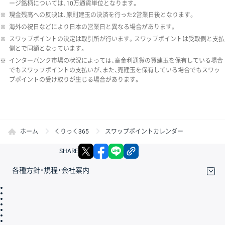
ージ銘柄については、10万通貨単位となります。
※
現金残高への反映は、原則建玉の決済を行った2営業日後となります。
※
海外の祝日などにより日本の営業日と異なる場合があります。
※
スワップポイントの決定は取引所が行います。スワップポイントは受取側と支払
側とで同額となっています。
※
インターバンク市場の状況によっては、高金利通貨の買建玉を保有している場合
でもスワップポイントの支払いが、また、売建玉を保有している場合でもスワッ
プポイントの受け取りが生じる場合があります。
ホーム
くりっく365
スワップポイントカレンダー
X
facebook
LINE
リンクをコピー
SHARE
各種方針・規程・会社案内
取引規程・約款
サイトマップ
その他のご案内
個人情報保護方針
最良執行方針
サイトのご利用について
ディスクレイマー