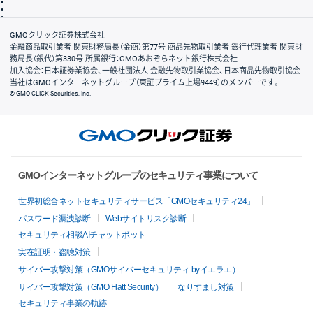
信託保全
リスク説明
会社案内
GMOクリック証券株式会社
金融商品取引業者 関東財務局長（金商）第77号 商品先物取引業者 銀行代理業者 関東財
務局長（銀代）第330号 所属銀行：GMOあおぞらネット銀行株式会社
加入協会：日本証券業協会、一般社団法人 金融先物取引業協会、日本商品先物取引協会
当社はGMOインターネットグループ（東証プライム上場9449）のメンバーです。
© GMO CLICK Securities, Inc.
GMOインターネットグループのセキュリティ事業について
世界初総合ネットセキュリティサービス「GMOセキュリティ24」
パスワード漏洩診断
Webサイトリスク診断
セキュリティ相談AIチャットボット
実在証明・盗聴対策
サイバー攻撃対策（GMOサイバーセキュリティ byイエラエ）
サイバー攻撃対策（GMO Flatt Security）
なりすまし対策
セキュリティ事業の軌跡