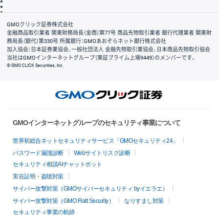
信託保全
リスク説明
会社案内
GMOクリック証券株式会社
金融商品取引業者 関東財務局長（金商）第77号 商品先物取引業者 銀行代理業者 関東財
務局長（銀代）第330号 所属銀行：GMOあおぞらネット銀行株式会社
加入協会：日本証券業協会、一般社団法人 金融先物取引業協会、日本商品先物取引協会
当社はGMOインターネットグループ（東証プライム上場9449）のメンバーです。
© GMO CLICK Securities, Inc.
GMOインターネットグループのセキュリティ事業について
世界初総合ネットセキュリティサービス「GMOセキュリティ24」
パスワード漏洩診断
Webサイトリスク診断
セキュリティ相談AIチャットボット
実在証明・盗聴対策
サイバー攻撃対策（GMOサイバーセキュリティ byイエラエ）
サイバー攻撃対策（GMO Flatt Security）
なりすまし対策
セキュリティ事業の軌跡