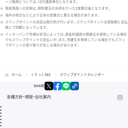
ージ銘柄については、10万通貨単位となります。
※
現金残高への反映は、原則建玉の決済を行った2営業日後となります。
※
海外の祝日などにより日本の営業日と異なる場合があります。
※
スワップポイントの決定は取引所が行います。スワップポイントは受取側と支払
側とで同額となっています。
※
インターバンク市場の状況によっては、高金利通貨の買建玉を保有している場合
でもスワップポイントの支払いが、また、売建玉を保有している場合でもスワッ
プポイントの受け取りが生じる場合があります。
ホーム
くりっく365
スワップポイントカレンダー
X
facebook
LINE
リンクをコピー
SHARE
各種方針・規程・会社案内
取引規程・約款
サイトマップ
その他のご案内
個人情報保護方針
最良執行方針
サイトのご利用について
ディスクレイマー