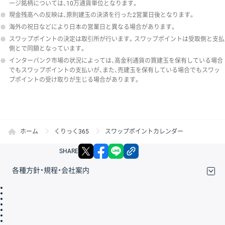
ージ銘柄については、10万通貨単位となります。
※
現金残高への反映は、原則建玉の決済を行った2営業日後となります。
※
海外の祝日などにより日本の営業日と異なる場合があります。
※
スワップポイントの決定は取引所が行います。スワップポイントは受取側と支払
側とで同額となっています。
※
インターバンク市場の状況によっては、高金利通貨の買建玉を保有している場合
でもスワップポイントの支払いが、また、売建玉を保有している場合でもスワッ
プポイントの受け取りが生じる場合があります。
ホーム
くりっく365
スワップポイントカレンダー
X
facebook
LINE
リンクをコピー
SHARE
各種方針・規程・会社案内
取引規程・約款
サイトマップ
その他のご案内
個人情報保護方針
最良執行方針
サイトのご利用について
ディスクレイマー