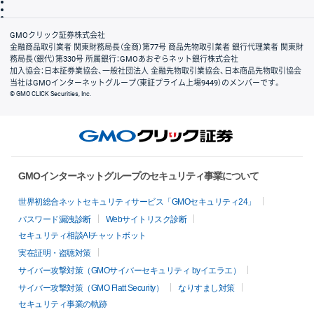
信託保全
リスク説明
会社案内
GMOクリック証券株式会社
金融商品取引業者 関東財務局長（金商）第77号 商品先物取引業者 銀行代理業者 関東財
務局長（銀代）第330号 所属銀行：GMOあおぞらネット銀行株式会社
加入協会：日本証券業協会、一般社団法人 金融先物取引業協会、日本商品先物取引協会
当社はGMOインターネットグループ（東証プライム上場9449）のメンバーです。
© GMO CLICK Securities, Inc.
GMOインターネットグループのセキュリティ事業について
世界初総合ネットセキュリティサービス「GMOセキュリティ24」
パスワード漏洩診断
Webサイトリスク診断
セキュリティ相談AIチャットボット
実在証明・盗聴対策
サイバー攻撃対策（GMOサイバーセキュリティ byイエラエ）
サイバー攻撃対策（GMO Flatt Security）
なりすまし対策
セキュリティ事業の軌跡