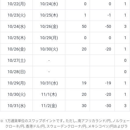
10/22(月)
10/24(水)
0
0
1
10/23(火)
10/25(木)
1
-1
1
10/24(水)
10/26(金)
50
-50
3
10/25(木)
10/29(月)
0
0
1
10/26(金)
10/30(火)
20
-20
1
10/27(土)
-
0
10/28(日)
-
0
10/29(月)
10/31(水)
19
-19
1
10/30(火)
11/1(木)
20
-20
1
10/31(水)
11/2(金)
30
-30
3
※
1万通貨単位のスワップポイントです。ただし、南アフリカランド/円、ノルウェー
クローネ/円、香港ドル/円、スウェーデンクローナ/円、メキシコペソ/円およびラ