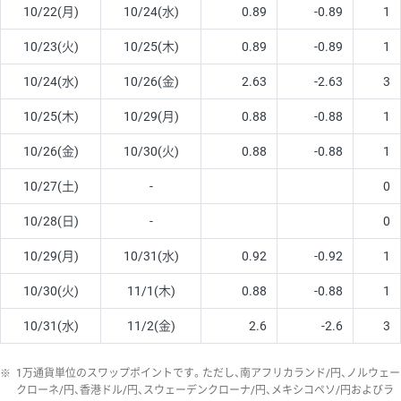
10/22(月)
10/24(水)
0.89
-0.89
1
10/23(火)
10/25(木)
0.89
-0.89
1
10/24(水)
10/26(金)
2.63
-2.63
3
10/25(木)
10/29(月)
0.88
-0.88
1
10/26(金)
10/30(火)
0.88
-0.88
1
10/27(土)
-
0
10/28(日)
-
0
10/29(月)
10/31(水)
0.92
-0.92
1
10/30(火)
11/1(木)
0.88
-0.88
1
10/31(水)
11/2(金)
2.6
-2.6
3
※
1万通貨単位のスワップポイントです。ただし、南アフリカランド/円、ノルウェー
クローネ/円、香港ドル/円、スウェーデンクローナ/円、メキシコペソ/円およびラ