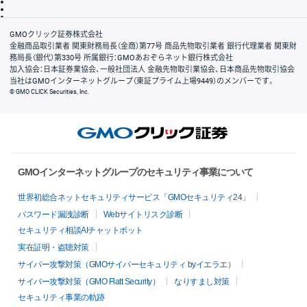
信託保全
リスク説明
会社案内
GMOクリック証券株式会社
金融商品取引業者 関東財務局長（金商）第77号 商品先物取引業者 銀行代理業者 関東財
務局長（銀代）第330号 所属銀行：GMOあおぞらネット銀行株式会社
加入協会：日本証券業協会、一般社団法人 金融先物取引業協会、日本商品先物取引協会
当社はGMOインターネットグループ（東証プライム上場9449）のメンバーです。
© GMO CLICK Securities, Inc.
GMOインターネットグループのセキュリティ事業について
世界初総合ネットセキュリティサービス「GMOセキュリティ24」
パスワード漏洩診断
Webサイトリスク診断
セキュリティ相談AIチャットボット
実在証明・盗聴対策
サイバー攻撃対策（GMOサイバーセキュリティ byイエラエ）
サイバー攻撃対策（GMO Flatt Security）
なりすまし対策
セキュリティ事業の軌跡