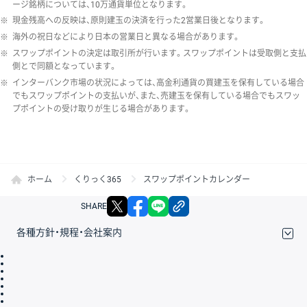
ージ銘柄については、10万通貨単位となります。
※
現金残高への反映は、原則建玉の決済を行った2営業日後となります。
※
海外の祝日などにより日本の営業日と異なる場合があります。
※
スワップポイントの決定は取引所が行います。スワップポイントは受取側と支払
側とで同額となっています。
※
インターバンク市場の状況によっては、高金利通貨の買建玉を保有している場合
でもスワップポイントの支払いが、また、売建玉を保有している場合でもスワッ
プポイントの受け取りが生じる場合があります。
ホーム
くりっく365
スワップポイントカレンダー
X
facebook
LINE
リンクをコピー
SHARE
各種方針・規程・会社案内
取引規程・約款
サイトマップ
その他のご案内
個人情報保護方針
最良執行方針
サイトのご利用について
ディスクレイマー