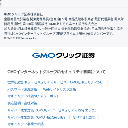
信託保全
リスク説明
会社案内
GMOクリック証券株式会社
金融商品取引業者 関東財務局長（金商）第77号 商品先物取引業者 銀行代理業者 関東財
務局長（銀代）第330号 所属銀行：GMOあおぞらネット銀行株式会社
加入協会：日本証券業協会、一般社団法人 金融先物取引業協会、日本商品先物取引協会
当社はGMOインターネットグループ（東証プライム上場9449）のメンバーです。
© GMO CLICK Securities, Inc.
GMOインターネットグループのセキュリティ事業について
世界初総合ネットセキュリティサービス「GMOセキュリティ24」
パスワード漏洩診断
Webサイトリスク診断
セキュリティ相談AIチャットボット
実在証明・盗聴対策
サイバー攻撃対策（GMOサイバーセキュリティ byイエラエ）
サイバー攻撃対策（GMO Flatt Security）
なりすまし対策
セキュリティ事業の軌跡