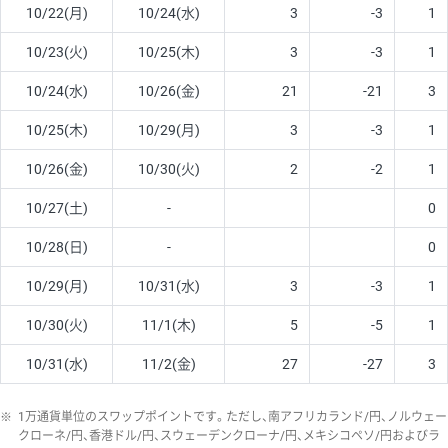
10/22(月)
10/24(水)
3
-3
1
10/23(火)
10/25(木)
3
-3
1
10/24(水)
10/26(金)
21
-21
3
10/25(木)
10/29(月)
3
-3
1
10/26(金)
10/30(火)
2
-2
1
10/27(土)
-
0
10/28(日)
-
0
10/29(月)
10/31(水)
3
-3
1
10/30(火)
11/1(木)
5
-5
1
10/31(水)
11/2(金)
27
-27
3
※
1万通貨単位のスワップポイントです。ただし、南アフリカランド/円、ノルウェー
クローネ/円、香港ドル/円、スウェーデンクローナ/円、メキシコペソ/円およびラ