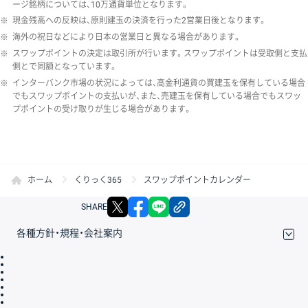
ージ銘柄については、10万通貨単位となります。
※
現金残高への反映は、原則建玉の決済を行った2営業日後となります。
※
海外の祝日などにより日本の営業日と異なる場合があります。
※
スワップポイントの決定は取引所が行います。スワップポイントは受取側と支払
側とで同額となっています。
※
インターバンク市場の状況によっては、高金利通貨の買建玉を保有している場合
でもスワップポイントの支払いが、また、売建玉を保有している場合でもスワッ
プポイントの受け取りが生じる場合があります。
ホーム
くりっく365
スワップポイントカレンダー
X
facebook
LINE
リンクをコピー
SHARE
各種方針・規程・会社案内
取引規程・約款
サイトマップ
その他のご案内
個人情報保護方針
最良執行方針
サイトのご利用について
ディスクレイマー