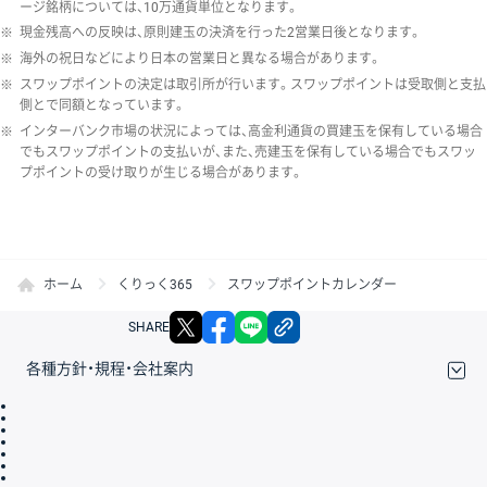
ージ銘柄については、10万通貨単位となります。
※
現金残高への反映は、原則建玉の決済を行った2営業日後となります。
※
海外の祝日などにより日本の営業日と異なる場合があります。
※
スワップポイントの決定は取引所が行います。スワップポイントは受取側と支払
側とで同額となっています。
※
インターバンク市場の状況によっては、高金利通貨の買建玉を保有している場合
でもスワップポイントの支払いが、また、売建玉を保有している場合でもスワッ
プポイントの受け取りが生じる場合があります。
ホーム
くりっく365
スワップポイントカレンダー
X
facebook
LINE
リンクをコピー
SHARE
各種方針・規程・会社案内
取引規程・約款
サイトマップ
その他のご案内
個人情報保護方針
最良執行方針
サイトのご利用について
ディスクレイマー