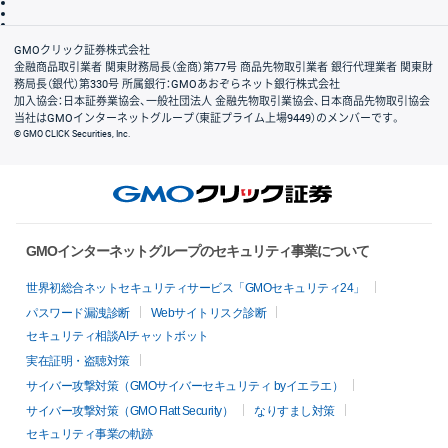
信託保全
リスク説明
会社案内
GMOクリック証券株式会社
金融商品取引業者 関東財務局長（金商）第77号 商品先物取引業者 銀行代理業者 関東財
務局長（銀代）第330号 所属銀行：GMOあおぞらネット銀行株式会社
加入協会：日本証券業協会、一般社団法人 金融先物取引業協会、日本商品先物取引協会
当社はGMOインターネットグループ（東証プライム上場9449）のメンバーです。
© GMO CLICK Securities, Inc.
GMOインターネットグループのセキュリティ事業について
世界初総合ネットセキュリティサービス「GMOセキュリティ24」
パスワード漏洩診断
Webサイトリスク診断
セキュリティ相談AIチャットボット
実在証明・盗聴対策
サイバー攻撃対策（GMOサイバーセキュリティ byイエラエ）
サイバー攻撃対策（GMO Flatt Security）
なりすまし対策
セキュリティ事業の軌跡