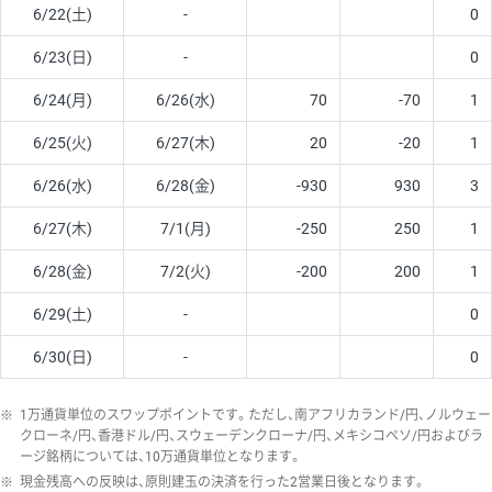
6/22(土)
-
0
6/23(日)
-
0
6/24(月)
6/26(水)
70
-70
1
6/25(火)
6/27(木)
20
-20
1
6/26(水)
6/28(金)
-930
930
3
6/27(木)
7/1(月)
-250
250
1
6/28(金)
7/2(火)
-200
200
1
6/29(土)
-
0
6/30(日)
-
0
※
1万通貨単位のスワップポイントです。ただし、南アフリカランド/円、ノルウェー
クローネ/円、香港ドル/円、スウェーデンクローナ/円、メキシコペソ/円およびラ
ージ銘柄については、10万通貨単位となります。
※
現金残高への反映は、原則建玉の決済を行った2営業日後となります。