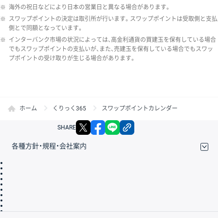
※
海外の祝日などにより日本の営業日と異なる場合があります。
※
スワップポイントの決定は取引所が行います。スワップポイントは受取側と支払
側とで同額となっています。
※
インターバンク市場の状況によっては、高金利通貨の買建玉を保有している場合
でもスワップポイントの支払いが、また、売建玉を保有している場合でもスワッ
プポイントの受け取りが生じる場合があります。
ホーム
くりっく365
スワップポイントカレンダー
X
facebook
LINE
リンクをコピー
SHARE
各種方針・規程・会社案内
取引規程・約款
サイトマップ
その他のご案内
個人情報保護方針
最良執行方針
サイトのご利用について
ディスクレイマー
信託保全
リスク説明
会社案内