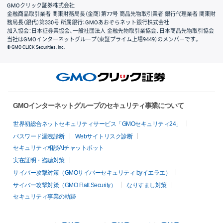
GMOクリック証券株式会社
金融商品取引業者 関東財務局長（金商）第77号 商品先物取引業者 銀行代理業者 関東財
務局長（銀代）第330号 所属銀行：GMOあおぞらネット銀行株式会社
加入協会：日本証券業協会、一般社団法人 金融先物取引業協会、日本商品先物取引協会
当社はGMOインターネットグループ（東証プライム上場9449）のメンバーです。
© GMO CLICK Securities, Inc.
GMOインターネットグループのセキュリティ事業について
世界初総合ネットセキュリティサービス「GMOセキュリティ24」
パスワード漏洩診断
Webサイトリスク診断
セキュリティ相談AIチャットボット
実在証明・盗聴対策
サイバー攻撃対策（GMOサイバーセキュリティ byイエラエ）
サイバー攻撃対策（GMO Flatt Security）
なりすまし対策
セキュリティ事業の軌跡