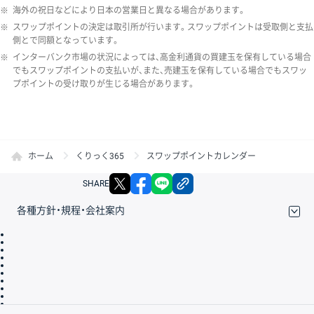
※
海外の祝日などにより日本の営業日と異なる場合があります。
※
スワップポイントの決定は取引所が行います。スワップポイントは受取側と支払
側とで同額となっています。
※
インターバンク市場の状況によっては、高金利通貨の買建玉を保有している場合
でもスワップポイントの支払いが、また、売建玉を保有している場合でもスワッ
プポイントの受け取りが生じる場合があります。
ホーム
くりっく365
スワップポイントカレンダー
X
facebook
LINE
リンクをコピー
SHARE
各種方針・規程・会社案内
取引規程・約款
サイトマップ
その他のご案内
個人情報保護方針
最良執行方針
サイトのご利用について
ディスクレイマー
信託保全
リスク説明
会社案内