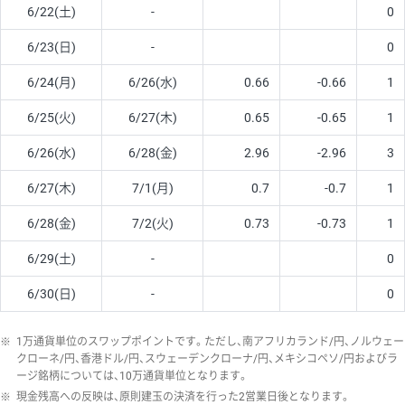
6/22(土)
-
0
6/23(日)
-
0
6/24(月)
6/26(水)
0.66
-0.66
1
6/25(火)
6/27(木)
0.65
-0.65
1
6/26(水)
6/28(金)
2.96
-2.96
3
6/27(木)
7/1(月)
0.7
-0.7
1
6/28(金)
7/2(火)
0.73
-0.73
1
6/29(土)
-
0
6/30(日)
-
0
※
1万通貨単位のスワップポイントです。ただし、南アフリカランド/円、ノルウェー
クローネ/円、香港ドル/円、スウェーデンクローナ/円、メキシコペソ/円およびラ
ージ銘柄については、10万通貨単位となります。
※
現金残高への反映は、原則建玉の決済を行った2営業日後となります。