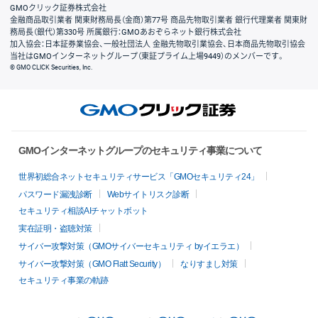
GMOクリック証券株式会社
金融商品取引業者 関東財務局長（金商）第77号 商品先物取引業者 銀行代理業者 関東財
務局長（銀代）第330号 所属銀行：GMOあおぞらネット銀行株式会社
加入協会：日本証券業協会、一般社団法人 金融先物取引業協会、日本商品先物取引協会
当社はGMOインターネットグループ（東証プライム上場9449）のメンバーです。
© GMO CLICK Securities, Inc.
GMOインターネットグループのセキュリティ事業について
世界初総合ネットセキュリティサービス「GMOセキュリティ24」
パスワード漏洩診断
Webサイトリスク診断
セキュリティ相談AIチャットボット
実在証明・盗聴対策
サイバー攻撃対策（GMOサイバーセキュリティ byイエラエ）
サイバー攻撃対策（GMO Flatt Security）
なりすまし対策
セキュリティ事業の軌跡