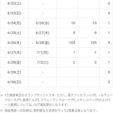
6/22(土)
-
0
6/23(日)
-
0
6/24(月)
6/26(水)
10
-10
1
6/25(火)
6/27(木)
9
-9
1
6/26(水)
6/28(金)
-105
105
3
6/27(木)
7/1(月)
1
-1
1
6/28(金)
7/2(火)
2
-2
1
6/29(土)
-
0
6/30(日)
-
0
※
1万通貨単位のスワップポイントです。ただし、南アフリカランド/円、ノルウェー
クローネ/円、香港ドル/円、スウェーデンクローナ/円、メキシコペソ/円およびラ
ージ銘柄については、10万通貨単位となります。
※
現金残高への反映は、原則建玉の決済を行った2営業日後となります。