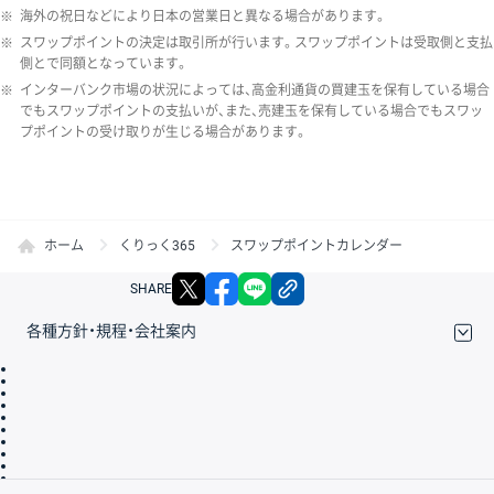
※
海外の祝日などにより日本の営業日と異なる場合があります。
※
スワップポイントの決定は取引所が行います。スワップポイントは受取側と支払
側とで同額となっています。
※
インターバンク市場の状況によっては、高金利通貨の買建玉を保有している場合
でもスワップポイントの支払いが、また、売建玉を保有している場合でもスワッ
プポイントの受け取りが生じる場合があります。
ホーム
くりっく365
スワップポイントカレンダー
X
facebook
LINE
リンクをコピー
SHARE
各種方針・規程・会社案内
取引規程・約款
サイトマップ
その他のご案内
個人情報保護方針
最良執行方針
サイトのご利用について
ディスクレイマー
信託保全
リスク説明
会社案内