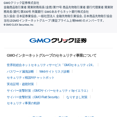
GMOクリック証券株式会社
金融商品取引業者 関東財務局長（金商）第77号 商品先物取引業者 銀行代理業者 関東財
務局長（銀代）第330号 所属銀行：GMOあおぞらネット銀行株式会社
加入協会：日本証券業協会、一般社団法人 金融先物取引業協会、日本商品先物取引協会
当社はGMOインターネットグループ（東証プライム上場9449）のメンバーです。
© GMO CLICK Securities, Inc.
GMOインターネットグループのセキュリティ事業について
世界初総合ネットセキュリティサービス「GMOセキュリティ24」
パスワード漏洩診断
Webサイトリスク診断
セキュリティ相談AIチャットボット
実在証明・盗聴対策
サイバー攻撃対策（GMOサイバーセキュリティ byイエラエ）
サイバー攻撃対策（GMO Flatt Security）
なりすまし対策
セキュリティ事業の軌跡