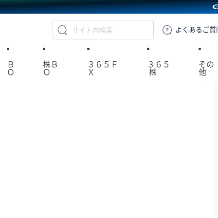
GMOクリック証券
よくある
ご質
Ｂ
株Ｂ
３６５Ｆ
３６５
その
Ｏ
Ｏ
Ｘ
株
他