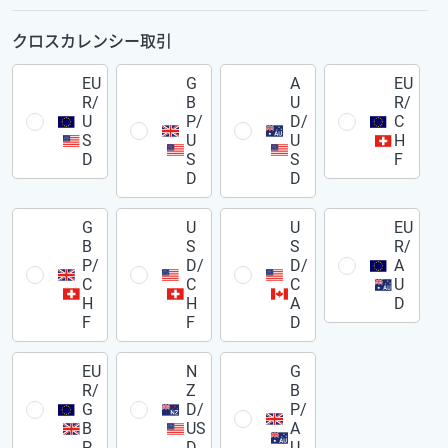
クロスカレンシー取引
EU
G
A
EU
R/
B
U
R/
U
P/
D/
C
S
U
U
H
D
S
S
F
D
D
G
U
U
EU
B
S
S
R/
P/
D/
D/
A
C
C
C
U
H
H
A
D
F
F
D
EU
N
G
R/
Z
B
G
D/
P/
B
US
A
P
D
U