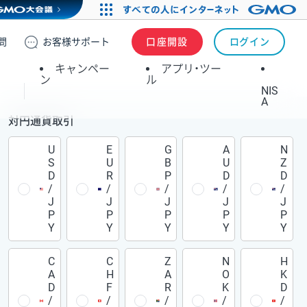
問
お客様
サポート
口座開設
ログイン
キャンペー
アプリ・ツー
ン
ル
NIS
A
対円通貨取引
U
E
G
A
N
S
U
B
U
Z
D
R
P
D
D
/
/
/
/
/
J
J
J
J
J
P
P
P
P
P
Y
Y
Y
Y
Y
C
C
Z
N
H
A
H
A
O
K
D
F
R
K
D
/
/
/
/
/