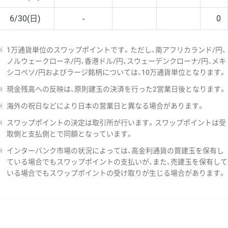
6/30(日)
-
0
※
1万通貨単位のスワップポイントです。ただし、南アフリカランド/円、
ノルウェークローネ/円、香港ドル/円、スウェーデンクローナ/円、メキ
シコペソ/円およびラージ銘柄については、10万通貨単位となります。
※
現金残高への反映は、原則建玉の決済を行った2営業日後となります。
※
海外の祝日などにより日本の営業日と異なる場合があります。
※
スワップポイントの決定は取引所が行います。スワップポイントは受
取側と支払側とで同額となっています。
※
インターバンク市場の状況によっては、高金利通貨の買建玉を保有し
ている場合でもスワップポイントの支払いが、また、売建玉を保有して
いる場合でもスワップポイントの受け取りが生じる場合があります。