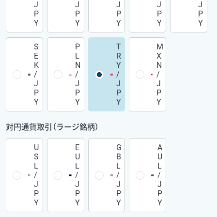
J
J
J
J
J
P
P
P
P
P
Y
Y
Y
Y
Y
S
P
T
M
E
L
R
X
K
N
Y
N
/
/
/
/
J
J
J
J
P
P
P
P
Y
Y
Y
Y
対円通貨取引（ラージ銘柄）
U
E
G
A
S
U
B
U
L
L
L
L
/
/
/
/
J
J
J
J
P
P
P
P
Y
Y
Y
Y