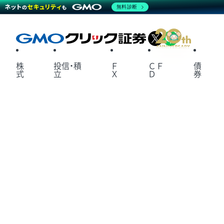
無料診断
X
LINE
株
投信・積
Ｆ
ＣＦ
債
式
立
Ｘ
Ｄ
券