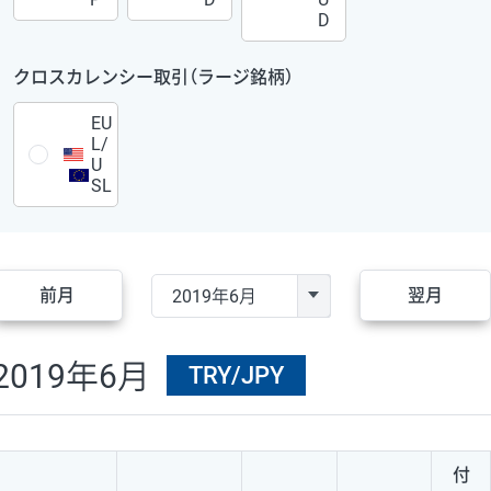
D
クロスカレンシー取引（ラージ銘柄）
EU
L/
U
SL
前月
翌月
2019年6月
TRY/JPY
付