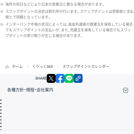
※
海外の祝日などにより日本の営業日と異なる場合があります。
※
スワップポイントの決定は取引所が行います。スワップポイントは受取側と支払
側とで同額となっています。
※
インターバンク市場の状況によっては、高金利通貨の買建玉を保有している場合
でもスワップポイントの支払いが、また、売建玉を保有している場合でもスワッ
プポイントの受け取りが生じる場合があります。
ホーム
くりっく365
スワップポイントカレンダー
X
facebook
LINE
リンクをコピー
SHARE
各種方針・規程・会社案内
取引規程・約款
サイトマップ
その他のご案内
個人情報保護方針
最良執行方針
サイトのご利用について
ディスクレイマー
信託保全
リスク説明
会社案内