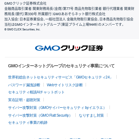
GMOクリック証券株式会社
金融商品取引業者 関東財務局長（金商）第77号 商品先物取引業者 銀行代理業者 関東財
務局長（銀代）第330号 所属銀行：GMOあおぞらネット銀行株式会社
加入協会：日本証券業協会、一般社団法人 金融先物取引業協会、日本商品先物取引協会
当社はGMOインターネットグループ（東証プライム上場9449）のメンバーです。
© GMO CLICK Securities, Inc.
GMOインターネットグループのセキュリティ事業について
世界初総合ネットセキュリティサービス「GMOセキュリティ24」
パスワード漏洩診断
Webサイトリスク診断
セキュリティ相談AIチャットボット
実在証明・盗聴対策
サイバー攻撃対策（GMOサイバーセキュリティ byイエラエ）
サイバー攻撃対策（GMO Flatt Security）
なりすまし対策
セキュリティ事業の軌跡