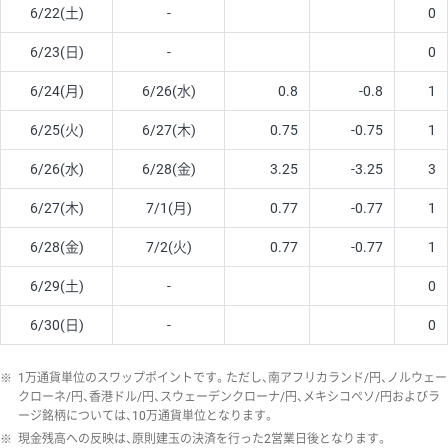
6/22(土)
-
0
6/23(日)
-
0
6/24(月)
6/26(水)
0.8
-0.8
1
6/25(火)
6/27(木)
0.75
-0.75
1
6/26(水)
6/28(金)
3.25
-3.25
3
6/27(木)
7/1(月)
0.77
-0.77
1
6/28(金)
7/2(火)
0.77
-0.77
1
6/29(土)
-
0
6/30(日)
-
0
※
1万通貨単位のスワップポイントです。ただし、南アフリカランド/円、ノルウェー
クローネ/円、香港ドル/円、スウェーデンクローナ/円、メキシコペソ/円およびラ
ージ銘柄については、10万通貨単位となります。
※
現金残高への反映は、原則建玉の決済を行った2営業日後となります。