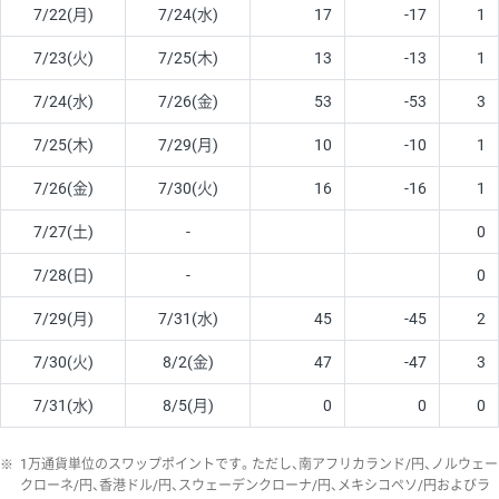
7/22(月)
7/24(水)
17
-17
1
7/23(火)
7/25(木)
13
-13
1
7/24(水)
7/26(金)
53
-53
3
7/25(木)
7/29(月)
10
-10
1
7/26(金)
7/30(火)
16
-16
1
7/27(土)
-
0
7/28(日)
-
0
7/29(月)
7/31(水)
45
-45
2
7/30(火)
8/2(金)
47
-47
3
7/31(水)
8/5(月)
0
0
0
※
1万通貨単位のスワップポイントです。ただし、南アフリカランド/円、ノルウェー
クローネ/円、香港ドル/円、スウェーデンクローナ/円、メキシコペソ/円およびラ