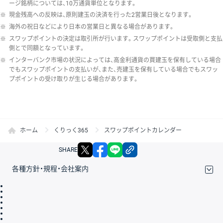
ージ銘柄については、10万通貨単位となります。
※
現金残高への反映は、原則建玉の決済を行った2営業日後となります。
※
海外の祝日などにより日本の営業日と異なる場合があります。
※
スワップポイントの決定は取引所が行います。スワップポイントは受取側と支払
側とで同額となっています。
※
インターバンク市場の状況によっては、高金利通貨の買建玉を保有している場合
でもスワップポイントの支払いが、また、売建玉を保有している場合でもスワッ
プポイントの受け取りが生じる場合があります。
ホーム
くりっく365
スワップポイントカレンダー
X
facebook
LINE
リンクをコピー
SHARE
各種方針・規程・会社案内
取引規程・約款
サイトマップ
その他のご案内
個人情報保護方針
最良執行方針
サイトのご利用について
ディスクレイマー