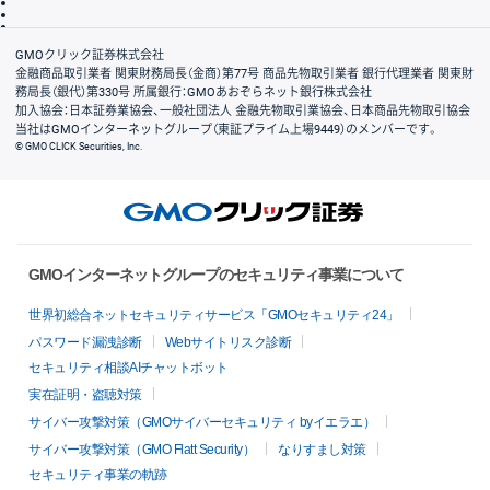
信託保全
リスク説明
会社案内
GMOクリック証券株式会社
金融商品取引業者 関東財務局長（金商）第77号 商品先物取引業者 銀行代理業者 関東財
務局長（銀代）第330号 所属銀行：GMOあおぞらネット銀行株式会社
加入協会：日本証券業協会、一般社団法人 金融先物取引業協会、日本商品先物取引協会
当社はGMOインターネットグループ（東証プライム上場9449）のメンバーです。
© GMO CLICK Securities, Inc.
GMOインターネットグループのセキュリティ事業について
世界初総合ネットセキュリティサービス「GMOセキュリティ24」
パスワード漏洩診断
Webサイトリスク診断
セキュリティ相談AIチャットボット
実在証明・盗聴対策
サイバー攻撃対策（GMOサイバーセキュリティ byイエラエ）
サイバー攻撃対策（GMO Flatt Security）
なりすまし対策
セキュリティ事業の軌跡