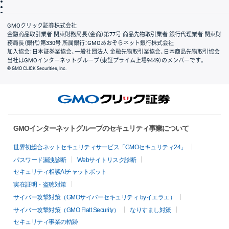
信託保全
リスク説明
会社案内
GMOクリック証券株式会社
金融商品取引業者 関東財務局長（金商）第77号 商品先物取引業者 銀行代理業者 関東財
務局長（銀代）第330号 所属銀行：GMOあおぞらネット銀行株式会社
加入協会：日本証券業協会、一般社団法人 金融先物取引業協会、日本商品先物取引協会
当社はGMOインターネットグループ（東証プライム上場9449）のメンバーです。
© GMO CLICK Securities, Inc.
GMOインターネットグループのセキュリティ事業について
世界初総合ネットセキュリティサービス「GMOセキュリティ24」
パスワード漏洩診断
Webサイトリスク診断
セキュリティ相談AIチャットボット
実在証明・盗聴対策
サイバー攻撃対策（GMOサイバーセキュリティ byイエラエ）
サイバー攻撃対策（GMO Flatt Security）
なりすまし対策
セキュリティ事業の軌跡