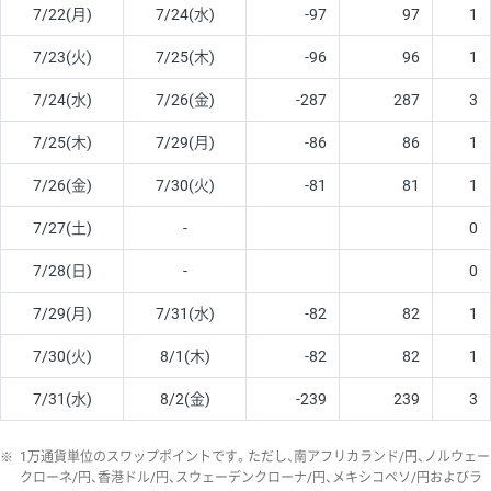
7/22(月)
7/24(水)
-97
97
1
7/23(火)
7/25(木)
-96
96
1
7/24(水)
7/26(金)
-287
287
3
7/25(木)
7/29(月)
-86
86
1
7/26(金)
7/30(火)
-81
81
1
7/27(土)
-
0
7/28(日)
-
0
7/29(月)
7/31(水)
-82
82
1
7/30(火)
8/1(木)
-82
82
1
7/31(水)
8/2(金)
-239
239
3
※
1万通貨単位のスワップポイントです。ただし、南アフリカランド/円、ノルウェー
クローネ/円、香港ドル/円、スウェーデンクローナ/円、メキシコペソ/円およびラ