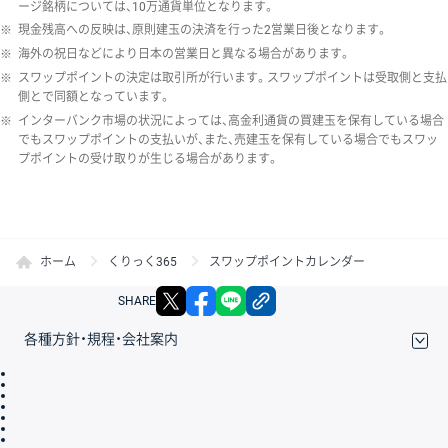
ージ銘柄については、10万通貨単位となります。
※
現金残高への反映は、原則建玉の決済を行った2営業日後となります。
※
海外の祝日などにより日本の営業日と異なる場合があります。
※
スワップポイントの決定は取引所が行います。スワップポイントは受取側と支払
側とで同額となっています。
※
インターバンク市場の状況によっては、高金利通貨の買建玉を保有している場合
でもスワップポイントの支払いが、また、売建玉を保有している場合でもスワッ
プポイントの受け取りが生じる場合があります。
ホーム
くりっく365
スワップポイントカレンダー
X
facebook
LINE
リンクをコピー
SHARE
各種方針・規程・会社案内
取引規程・約款
サイトマップ
その他のご案内
個人情報保護方針
最良執行方針
サイトのご利用について
ディスクレイマー