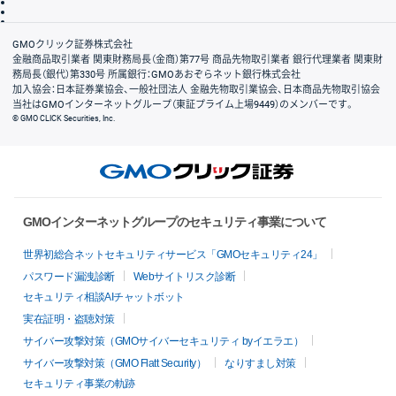
信託保全
リスク説明
会社案内
GMOクリック証券株式会社
金融商品取引業者 関東財務局長（金商）第77号 商品先物取引業者 銀行代理業者 関東財
務局長（銀代）第330号 所属銀行：GMOあおぞらネット銀行株式会社
加入協会：日本証券業協会、一般社団法人 金融先物取引業協会、日本商品先物取引協会
当社はGMOインターネットグループ（東証プライム上場9449）のメンバーです。
© GMO CLICK Securities, Inc.
GMOインターネットグループのセキュリティ事業について
世界初総合ネットセキュリティサービス「GMOセキュリティ24」
パスワード漏洩診断
Webサイトリスク診断
セキュリティ相談AIチャットボット
実在証明・盗聴対策
サイバー攻撃対策（GMOサイバーセキュリティ byイエラエ）
サイバー攻撃対策（GMO Flatt Security）
なりすまし対策
セキュリティ事業の軌跡