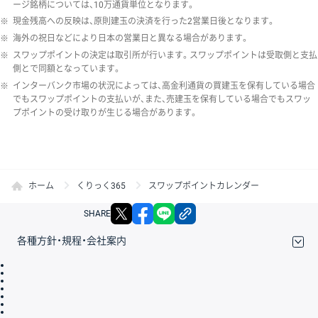
ージ銘柄については、10万通貨単位となります。
※
現金残高への反映は、原則建玉の決済を行った2営業日後となります。
※
海外の祝日などにより日本の営業日と異なる場合があります。
※
スワップポイントの決定は取引所が行います。スワップポイントは受取側と支払
側とで同額となっています。
※
インターバンク市場の状況によっては、高金利通貨の買建玉を保有している場合
でもスワップポイントの支払いが、また、売建玉を保有している場合でもスワッ
プポイントの受け取りが生じる場合があります。
ホーム
くりっく365
スワップポイントカレンダー
X
facebook
LINE
リンクをコピー
SHARE
各種方針・規程・会社案内
取引規程・約款
サイトマップ
その他のご案内
個人情報保護方針
最良執行方針
サイトのご利用について
ディスクレイマー