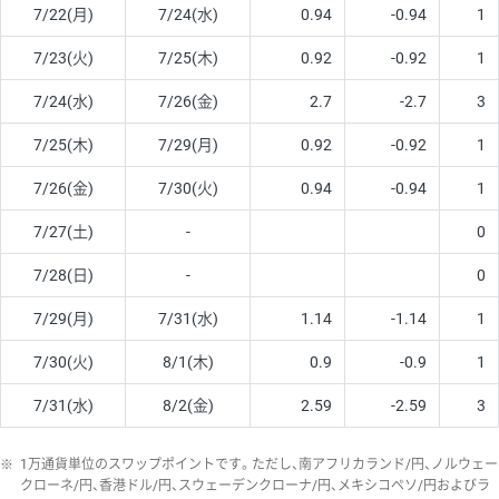
7/22(月)
7/24(水)
0.94
-0.94
1
7/23(火)
7/25(木)
0.92
-0.92
1
7/24(水)
7/26(金)
2.7
-2.7
3
7/25(木)
7/29(月)
0.92
-0.92
1
7/26(金)
7/30(火)
0.94
-0.94
1
7/27(土)
-
0
7/28(日)
-
0
7/29(月)
7/31(水)
1.14
-1.14
1
7/30(火)
8/1(木)
0.9
-0.9
1
7/31(水)
8/2(金)
2.59
-2.59
3
※
1万通貨単位のスワップポイントです。ただし、南アフリカランド/円、ノルウェー
クローネ/円、香港ドル/円、スウェーデンクローナ/円、メキシコペソ/円およびラ