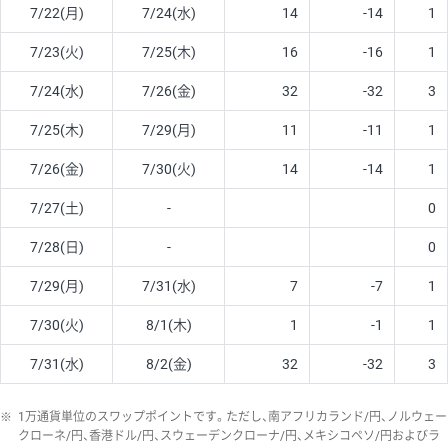
7/22(月)
7/24(水)
14
-14
1
7/23(火)
7/25(木)
16
-16
1
7/24(水)
7/26(金)
32
-32
3
7/25(木)
7/29(月)
11
-11
1
7/26(金)
7/30(火)
14
-14
1
7/27(土)
-
0
7/28(日)
-
0
7/29(月)
7/31(水)
7
-7
1
7/30(火)
8/1(木)
1
-1
1
7/31(水)
8/2(金)
32
-32
3
※
1万通貨単位のスワップポイントです。ただし、南アフリカランド/円、ノルウェー
クローネ/円、香港ドル/円、スウェーデンクローナ/円、メキシコペソ/円およびラ