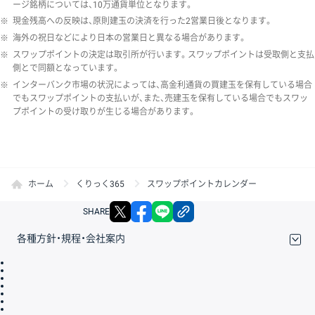
ージ銘柄については、10万通貨単位となります。
※
現金残高への反映は、原則建玉の決済を行った2営業日後となります。
※
海外の祝日などにより日本の営業日と異なる場合があります。
※
スワップポイントの決定は取引所が行います。スワップポイントは受取側と支払
側とで同額となっています。
※
インターバンク市場の状況によっては、高金利通貨の買建玉を保有している場合
でもスワップポイントの支払いが、また、売建玉を保有している場合でもスワッ
プポイントの受け取りが生じる場合があります。
ホーム
くりっく365
スワップポイントカレンダー
X
facebook
LINE
リンクをコピー
SHARE
各種方針・規程・会社案内
取引規程・約款
サイトマップ
その他のご案内
個人情報保護方針
最良執行方針
サイトのご利用について
ディスクレイマー