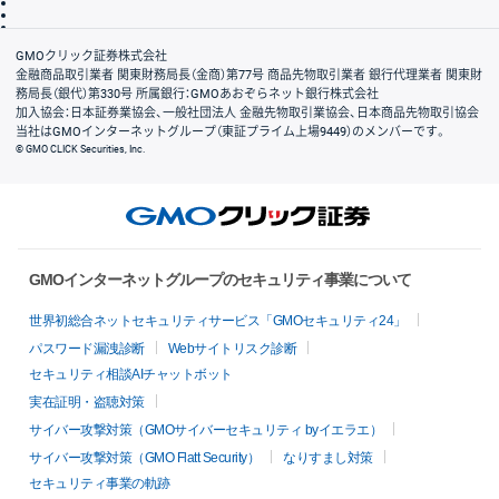
信託保全
リスク説明
会社案内
GMOクリック証券株式会社
金融商品取引業者 関東財務局長（金商）第77号 商品先物取引業者 銀行代理業者 関東財
務局長（銀代）第330号 所属銀行：GMOあおぞらネット銀行株式会社
加入協会：日本証券業協会、一般社団法人 金融先物取引業協会、日本商品先物取引協会
当社はGMOインターネットグループ（東証プライム上場9449）のメンバーです。
© GMO CLICK Securities, Inc.
GMOインターネットグループのセキュリティ事業について
世界初総合ネットセキュリティサービス「GMOセキュリティ24」
パスワード漏洩診断
Webサイトリスク診断
セキュリティ相談AIチャットボット
実在証明・盗聴対策
サイバー攻撃対策（GMOサイバーセキュリティ byイエラエ）
サイバー攻撃対策（GMO Flatt Security）
なりすまし対策
セキュリティ事業の軌跡