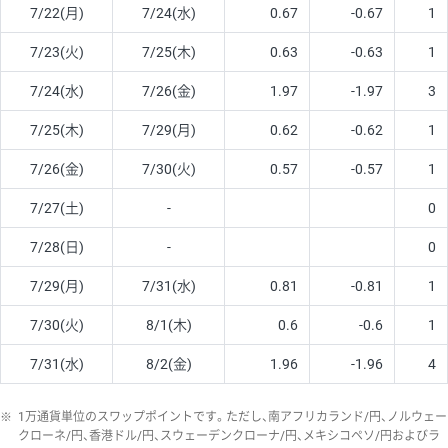
7/22(月)
7/24(水)
0.67
-0.67
1
7/23(火)
7/25(木)
0.63
-0.63
1
7/24(水)
7/26(金)
1.97
-1.97
3
7/25(木)
7/29(月)
0.62
-0.62
1
7/26(金)
7/30(火)
0.57
-0.57
1
7/27(土)
-
0
7/28(日)
-
0
7/29(月)
7/31(水)
0.81
-0.81
1
7/30(火)
8/1(木)
0.6
-0.6
1
7/31(水)
8/2(金)
1.96
-1.96
4
※
1万通貨単位のスワップポイントです。ただし、南アフリカランド/円、ノルウェー
クローネ/円、香港ドル/円、スウェーデンクローナ/円、メキシコペソ/円およびラ