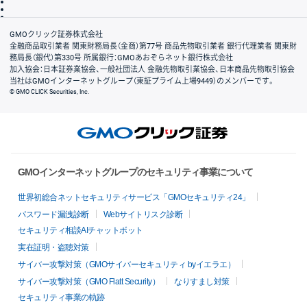
信託保全
リスク説明
会社案内
GMOクリック証券株式会社
金融商品取引業者 関東財務局長（金商）第77号 商品先物取引業者 銀行代理業者 関東財
務局長（銀代）第330号 所属銀行：GMOあおぞらネット銀行株式会社
加入協会：日本証券業協会、一般社団法人 金融先物取引業協会、日本商品先物取引協会
当社はGMOインターネットグループ（東証プライム上場9449）のメンバーです。
© GMO CLICK Securities, Inc.
GMOインターネットグループのセキュリティ事業について
世界初総合ネットセキュリティサービス「GMOセキュリティ24」
パスワード漏洩診断
Webサイトリスク診断
セキュリティ相談AIチャットボット
実在証明・盗聴対策
サイバー攻撃対策（GMOサイバーセキュリティ byイエラエ）
サイバー攻撃対策（GMO Flatt Security）
なりすまし対策
セキュリティ事業の軌跡