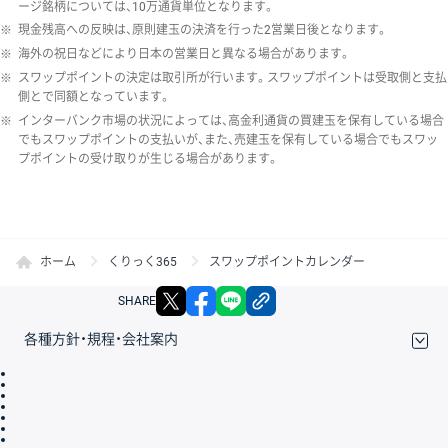
ージ銘柄については、10万通貨単位となります。
※
現金残高への反映は、原則建玉の決済を行った2営業日後となります。
※
海外の祝日などにより日本の営業日と異なる場合があります。
※
スワップポイントの決定は取引所が行います。スワップポイントは受取側と支払
側とで同額となっています。
※
インターバンク市場の状況によっては、高金利通貨の買建玉を保有している場合
でもスワップポイントの支払いが、また、売建玉を保有している場合でもスワッ
プポイントの受け取りが生じる場合があります。
ホーム
くりっく365
スワップポイントカレンダー
X
facebook
LINE
リンクをコピー
SHARE
各種方針・規程・会社案内
取引規程・約款
サイトマップ
その他のご案内
個人情報保護方針
最良執行方針
サイトのご利用について
ディスクレイマー