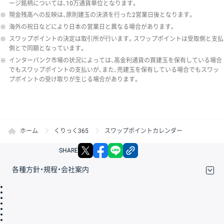
ージ銘柄については、10万通貨単位となります。
※
現金残高への反映は、原則建玉の決済を行った2営業日後となります。
※
海外の祝日などにより日本の営業日と異なる場合があります。
※
スワップポイントの決定は取引所が行います。スワップポイントは受取側と支払
側とで同額となっています。
※
インターバンク市場の状況によっては、高金利通貨の買建玉を保有している場合
でもスワップポイントの支払いが、また、売建玉を保有している場合でもスワッ
プポイントの受け取りが生じる場合があります。
ホーム
くりっく365
スワップポイントカレンダー
X
facebook
LINE
リンクをコピー
SHARE
各種方針・規程・会社案内
取引規程・約款
サイトマップ
その他のご案内
個人情報保護方針
最良執行方針
サイトのご利用について
ディスクレイマー