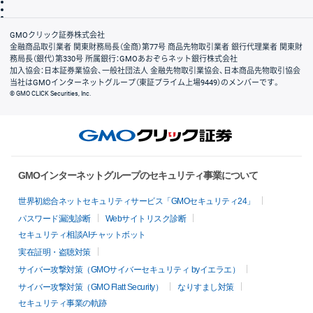
信託保全
リスク説明
会社案内
GMOクリック証券株式会社
金融商品取引業者 関東財務局長（金商）第77号 商品先物取引業者 銀行代理業者 関東財
務局長（銀代）第330号 所属銀行：GMOあおぞらネット銀行株式会社
加入協会：日本証券業協会、一般社団法人 金融先物取引業協会、日本商品先物取引協会
当社はGMOインターネットグループ（東証プライム上場9449）のメンバーです。
© GMO CLICK Securities, Inc.
GMOインターネットグループのセキュリティ事業について
世界初総合ネットセキュリティサービス「GMOセキュリティ24」
パスワード漏洩診断
Webサイトリスク診断
セキュリティ相談AIチャットボット
実在証明・盗聴対策
サイバー攻撃対策（GMOサイバーセキュリティ byイエラエ）
サイバー攻撃対策（GMO Flatt Security）
なりすまし対策
セキュリティ事業の軌跡