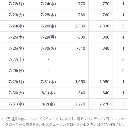
7/22(月)
7/24(水)
-770
770
1
7/23(火)
7/25(木)
-760
760
1
7/24(水)
7/26(金)
-2,330
2,330
3
7/25(木)
7/29(月)
-800
800
1
7/26(金)
7/30(火)
-840
840
1
7/27(土)
-
0
7/28(日)
-
0
7/29(月)
7/31(水)
-1,050
1,050
1
7/30(火)
8/1(木)
-840
840
1
7/31(水)
8/2(金)
-2,270
2,270
3
※
1万通貨単位のスワップポイントです。ただし、南アフリカランド/円、ノルウェー
クローネ/円、香港ドル/円、スウェーデンクローナ/円、メキシコペソ/円およびラ