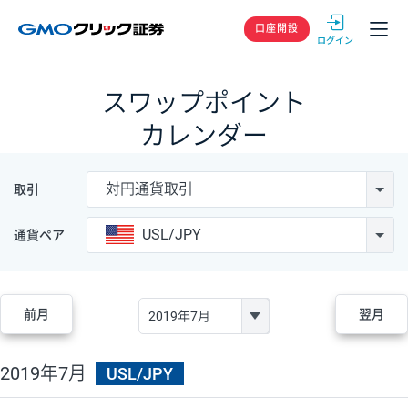
GMOクリック
口座開設
スワップポイント
カレンダー
対円通貨取引
取引
USL/JPY
通貨ペア
前月
翌月
2019年7月
USL/JPY