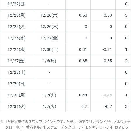
12/22(日)
-
0
12/23(月)
12/26(木)
0.53
-0.53
3
12/24(火)
12/26(木)
0
0
0
12/25(水)
12/27(金)
0
0
0
12/26(木)
12/30(月)
0.31
-0.31
1
12/27(金)
1/6(月)
0.65
-0.65
2
12/28(土)
-
0
12/29(日)
-
0
12/30(月)
1/7(火)
0.44
-0.44
1
12/31(火)
1/7(火)
0.7
-0.7
3
※
1万通貨単位のスワップポイントです。ただし、南アフリカランド/円、ノルウェー
クローネ/円、香港ドル/円、スウェーデンクローナ/円、メキシコペソ/円およびラ