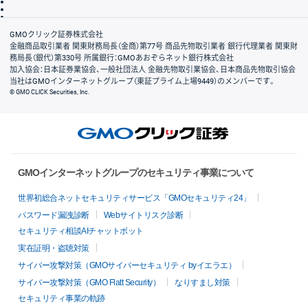
信託保全
リスク説明
会社案内
GMOクリック証券株式会社
金融商品取引業者 関東財務局長（金商）第77号 商品先物取引業者 銀行代理業者 関東財
務局長（銀代）第330号 所属銀行：GMOあおぞらネット銀行株式会社
加入協会：日本証券業協会、一般社団法人 金融先物取引業協会、日本商品先物取引協会
当社はGMOインターネットグループ（東証プライム上場9449）のメンバーです。
© GMO CLICK Securities, Inc.
GMOインターネットグループのセキュリティ事業について
世界初総合ネットセキュリティサービス「GMOセキュリティ24」
パスワード漏洩診断
Webサイトリスク診断
セキュリティ相談AIチャットボット
実在証明・盗聴対策
サイバー攻撃対策（GMOサイバーセキュリティ byイエラエ）
サイバー攻撃対策（GMO Flatt Security）
なりすまし対策
セキュリティ事業の軌跡