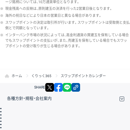
ージ銘柄については、10万通貨単位となります。
※
現金残高への反映は、原則建玉の決済を行った2営業日後となります。
※
海外の祝日などにより日本の営業日と異なる場合があります。
※
スワップポイントの決定は取引所が行います。スワップポイントは受取側と支払
側とで同額となっています。
※
インターバンク市場の状況によっては、高金利通貨の買建玉を保有している場合
でもスワップポイントの支払いが、また、売建玉を保有している場合でもスワッ
プポイントの受け取りが生じる場合があります。
ホーム
くりっく365
スワップポイントカレンダー
X
facebook
LINE
リンクをコピー
SHARE
各種方針・規程・会社案内
取引規程・約款
サイトマップ
その他のご案内
個人情報保護方針
最良執行方針
サイトのご利用について
ディスクレイマー