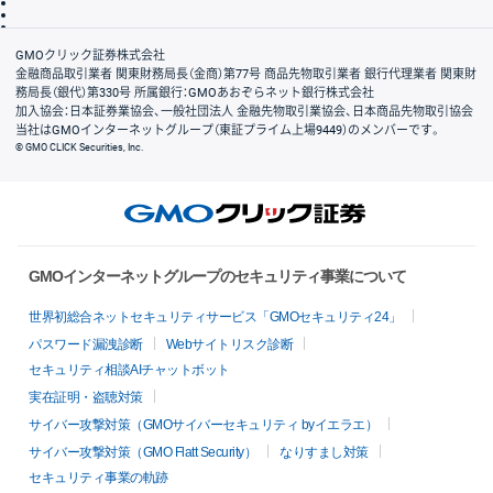
信託保全
リスク説明
会社案内
GMOクリック証券株式会社
金融商品取引業者 関東財務局長（金商）第77号 商品先物取引業者 銀行代理業者 関東財
務局長（銀代）第330号 所属銀行：GMOあおぞらネット銀行株式会社
加入協会：日本証券業協会、一般社団法人 金融先物取引業協会、日本商品先物取引協会
当社はGMOインターネットグループ（東証プライム上場9449）のメンバーです。
© GMO CLICK Securities, Inc.
GMOインターネットグループのセキュリティ事業について
世界初総合ネットセキュリティサービス「GMOセキュリティ24」
パスワード漏洩診断
Webサイトリスク診断
セキュリティ相談AIチャットボット
実在証明・盗聴対策
サイバー攻撃対策（GMOサイバーセキュリティ byイエラエ）
サイバー攻撃対策（GMO Flatt Security）
なりすまし対策
セキュリティ事業の軌跡