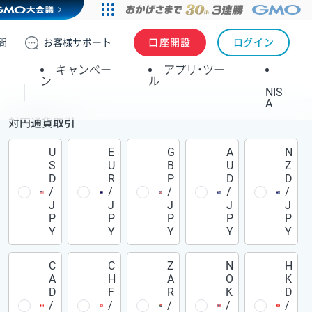
問
お客様
サポート
口座開設
ログイン
キャンペー
アプリ・ツー
ン
ル
NIS
A
対円通貨取引
U
E
G
A
N
S
U
B
U
Z
D
R
P
D
D
/
/
/
/
/
J
J
J
J
J
P
P
P
P
P
Y
Y
Y
Y
Y
C
C
Z
N
H
A
H
A
O
K
D
F
R
K
D
/
/
/
/
/