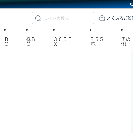
GMOクリック証券
よくある
ご質
Ｂ
株Ｂ
３６５Ｆ
３６５
その
Ｏ
Ｏ
Ｘ
株
他