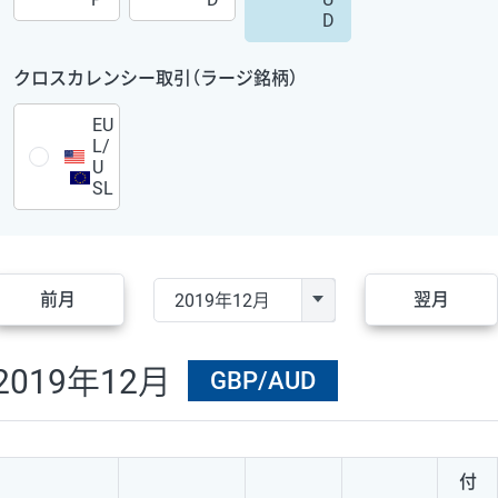
D
クロスカレンシー取引（ラージ銘柄）
EU
L/
U
SL
前月
翌月
2019年12月
GBP/AUD
付