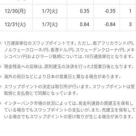
12/30(月)
1/7(火)
0.35
-0.35
1
12/31(火)
1/7(火)
0.84
-0.84
3
※
1万通貨単位のスワップポイントです。ただし、南アフリカランド/円、
ノルウェークローネ/円、香港ドル/円、スウェーデンクローナ/円、メキ
シコペソ/円およびラージ銘柄については、10万通貨単位となります。
※
現金残高への反映は、原則建玉の決済を行った2営業日後となります。
※
海外の祝日などにより日本の営業日と異なる場合があります。
※
スワップポイントの決定は取引所が行います。スワップポイントは受
取側と支払側とで同額となっています。
※
インターバンク市場の状況によっては、高金利通貨の買建玉を保有し
ている場合でもスワップポイントの支払いが、また、売建玉を保有して
いる場合でもスワップポイントの受け取りが生じる場合があります。