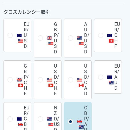
クロスカレンシー取引
EU
G
A
EU
R/
B
U
R/
U
P/
D/
C
S
U
U
H
D
S
S
F
D
D
G
U
U
EU
B
S
S
R/
P/
D/
D/
A
C
C
C
U
H
H
A
D
F
F
D
EU
N
G
R/
Z
B
G
D/
P/
B
US
A
P
D
U