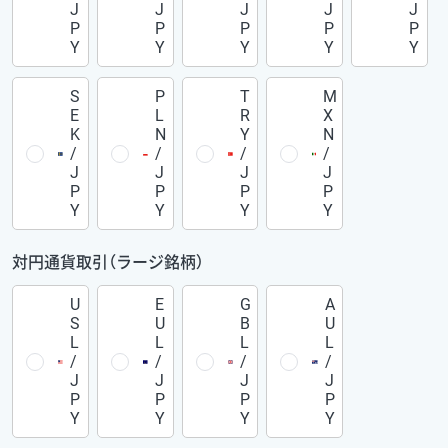
J
J
J
J
J
P
P
P
P
P
Y
Y
Y
Y
Y
S
P
T
M
E
L
R
X
K
N
Y
N
/
/
/
/
J
J
J
J
P
P
P
P
Y
Y
Y
Y
対円通貨取引（ラージ銘柄）
U
E
G
A
S
U
B
U
L
L
L
L
/
/
/
/
J
J
J
J
P
P
P
P
Y
Y
Y
Y