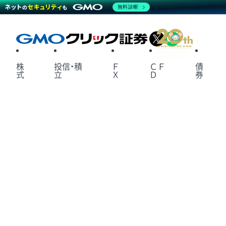
無料診断
X
LINE
株
投信・積
Ｆ
ＣＦ
債
式
立
Ｘ
Ｄ
券