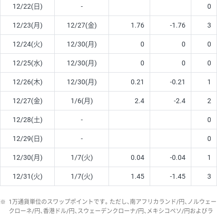
12/22(日)
-
0
12/23(月)
12/27(金)
1.76
-1.76
3
12/24(火)
12/30(月)
0
0
0
12/25(水)
12/30(月)
0
0
0
12/26(木)
12/30(月)
0.21
-0.21
1
12/27(金)
1/6(月)
2.4
-2.4
2
12/28(土)
-
0
12/29(日)
-
0
12/30(月)
1/7(火)
0.04
-0.04
1
12/31(火)
1/7(火)
1.45
-1.45
3
※
1万通貨単位のスワップポイントです。ただし、南アフリカランド/円、ノルウェー
クローネ/円、香港ドル/円、スウェーデンクローナ/円、メキシコペソ/円およびラ