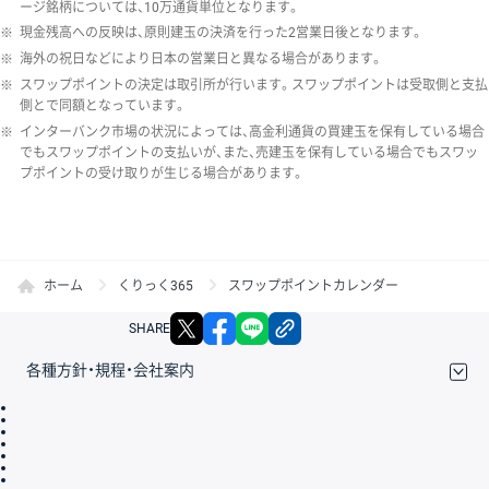
ージ銘柄については、10万通貨単位となります。
※
現金残高への反映は、原則建玉の決済を行った2営業日後となります。
※
海外の祝日などにより日本の営業日と異なる場合があります。
※
スワップポイントの決定は取引所が行います。スワップポイントは受取側と支払
側とで同額となっています。
※
インターバンク市場の状況によっては、高金利通貨の買建玉を保有している場合
でもスワップポイントの支払いが、また、売建玉を保有している場合でもスワッ
プポイントの受け取りが生じる場合があります。
ホーム
くりっく365
スワップポイントカレンダー
X
facebook
LINE
リンクをコピー
SHARE
各種方針・規程・会社案内
取引規程・約款
サイトマップ
その他のご案内
個人情報保護方針
最良執行方針
サイトのご利用について
ディスクレイマー