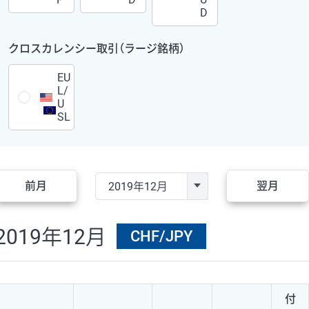
D
クロスカレンシー取引（ラージ銘柄）
EU
L/
U
SL
前月
翌月
2019年12月
CHF/JPY
付