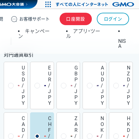
問
お客様
サポート
口座開設
ログイン
キャンペー
アプリ・ツー
ン
ル
NIS
A
対円通貨取引
U
E
G
A
N
S
U
B
U
Z
D
R
P
D
D
/
/
/
/
/
J
J
J
J
J
P
P
P
P
P
Y
Y
Y
Y
Y
C
C
Z
N
H
A
H
A
O
K
D
F
R
K
D
/
/
/
/
/