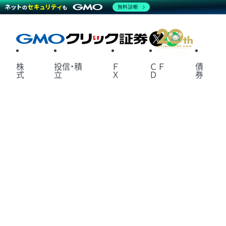
無料診断
X
LINE
株
投信・積
Ｆ
ＣＦ
債
式
立
Ｘ
Ｄ
券