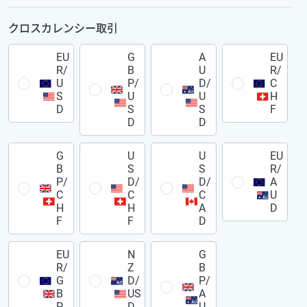
クロスカレンシー取引
EU
G
A
EU
R/
B
U
R/
U
P/
D/
C
S
U
U
H
D
S
S
F
D
D
G
U
U
EU
B
S
S
R/
P/
D/
D/
A
C
C
C
U
H
H
A
D
F
F
D
EU
N
G
R/
Z
B
G
D/
P/
B
US
A
P
D
U