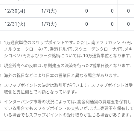
12/30(月)
1/7(火)
0
0
0
12/31(火)
1/7(火)
0
0
0
※
1万通貨単位のスワップポイントです。ただし、南アフリカランド/円、
ノルウェークローネ/円、香港ドル/円、スウェーデンクローナ/円、メキ
シコペソ/円およびラージ銘柄については、10万通貨単位となります。
※
現金残高への反映は、原則建玉の決済を行った2営業日後となります。
※
海外の祝日などにより日本の営業日と異なる場合があります。
※
スワップポイントの決定は取引所が行います。スワップポイントは受
取側と支払側とで同額となっています。
※
インターバンク市場の状況によっては、高金利通貨の買建玉を保有し
ている場合でもスワップポイントの支払いが、また、売建玉を保有して
いる場合でもスワップポイントの受け取りが生じる場合があります。