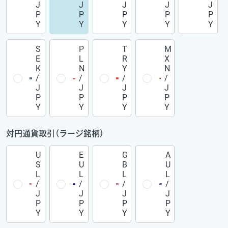
J
J
J
J
J
P
P
P
P
P
Y
Y
Y
Y
Y
S
P
T
M
E
L
R
X
K
N
Y
N
/
/
/
/
J
J
J
J
P
P
P
P
Y
Y
Y
Y
対円通貨取引（ラージ銘柄）
U
E
G
A
S
U
B
U
L
L
L
L
/
/
/
/
J
J
J
J
P
P
P
P
Y
Y
Y
Y