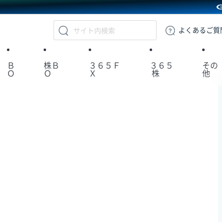
GMOクリック証券
よくある
ご質
Ｂ
株Ｂ
３６５Ｆ
３６５
その
Ｏ
Ｏ
Ｘ
株
他