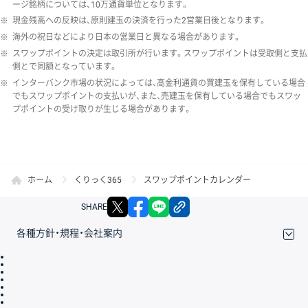
ージ銘柄については、10万通貨単位となります。
※
現金残高への反映は、原則建玉の決済を行った2営業日後となります。
※
海外の祝日などにより日本の営業日と異なる場合があります。
※
スワップポイントの決定は取引所が行います。スワップポイントは受取側と支払
側とで同額となっています。
※
インターバンク市場の状況によっては、高金利通貨の買建玉を保有している場合
でもスワップポイントの支払いが、また、売建玉を保有している場合でもスワッ
プポイントの受け取りが生じる場合があります。
ホーム
くりっく365
スワップポイントカレンダー
X
facebook
LINE
リンクをコピー
SHARE
各種方針・規程・会社案内
取引規程・約款
サイトマップ
その他のご案内
個人情報保護方針
最良執行方針
サイトのご利用について
ディスクレイマー