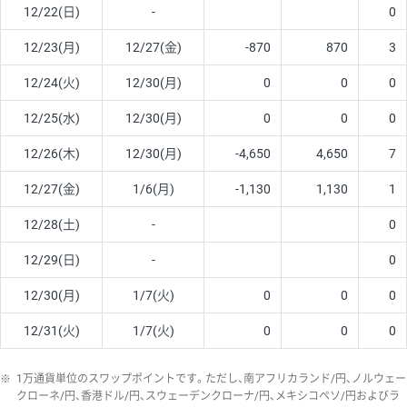
12/22(日)
-
0
12/23(月)
12/27(金)
-870
870
3
12/24(火)
12/30(月)
0
0
0
12/25(水)
12/30(月)
0
0
0
12/26(木)
12/30(月)
-4,650
4,650
7
12/27(金)
1/6(月)
-1,130
1,130
1
12/28(土)
-
0
12/29(日)
-
0
12/30(月)
1/7(火)
0
0
0
12/31(火)
1/7(火)
0
0
0
※
1万通貨単位のスワップポイントです。ただし、南アフリカランド/円、ノルウェー
クローネ/円、香港ドル/円、スウェーデンクローナ/円、メキシコペソ/円およびラ