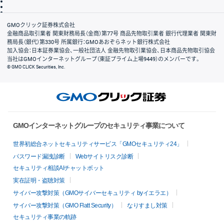
信託保全
リスク説明
会社案内
GMOクリック証券株式会社
金融商品取引業者 関東財務局長（金商）第77号 商品先物取引業者 銀行代理業者 関東財
務局長（銀代）第330号 所属銀行：GMOあおぞらネット銀行株式会社
加入協会：日本証券業協会、一般社団法人 金融先物取引業協会、日本商品先物取引協会
当社はGMOインターネットグループ（東証プライム上場9449）のメンバーです。
© GMO CLICK Securities, Inc.
GMOインターネットグループのセキュリティ事業について
世界初総合ネットセキュリティサービス「GMOセキュリティ24」
パスワード漏洩診断
Webサイトリスク診断
セキュリティ相談AIチャットボット
実在証明・盗聴対策
サイバー攻撃対策（GMOサイバーセキュリティ byイエラエ）
サイバー攻撃対策（GMO Flatt Security）
なりすまし対策
セキュリティ事業の軌跡