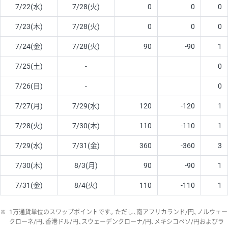
7/22(水)
7/28(火)
0
0
0
7/23(木)
7/28(火)
0
0
0
7/24(金)
7/28(火)
90
-90
1
7/25(土)
-
0
7/26(日)
-
0
7/27(月)
7/29(水)
120
-120
1
7/28(火)
7/30(木)
110
-110
1
7/29(水)
7/31(金)
360
-360
3
7/30(木)
8/3(月)
90
-90
1
7/31(金)
8/4(火)
110
-110
1
※
1万通貨単位のスワップポイントです。ただし、南アフリカランド/円、ノルウェー
クローネ/円、香港ドル/円、スウェーデンクローナ/円、メキシコペソ/円およびラ