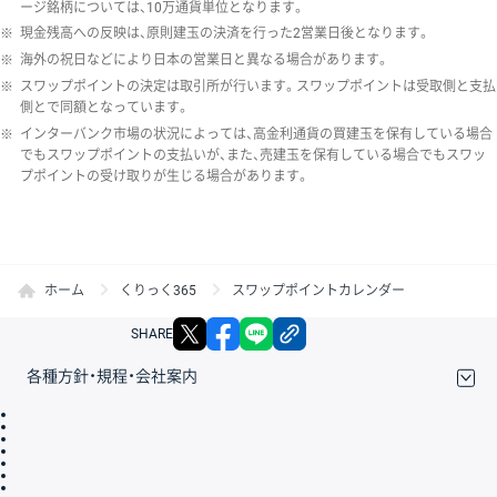
ージ銘柄については、10万通貨単位となります。
※
現金残高への反映は、原則建玉の決済を行った2営業日後となります。
※
海外の祝日などにより日本の営業日と異なる場合があります。
※
スワップポイントの決定は取引所が行います。スワップポイントは受取側と支払
側とで同額となっています。
※
インターバンク市場の状況によっては、高金利通貨の買建玉を保有している場合
でもスワップポイントの支払いが、また、売建玉を保有している場合でもスワッ
プポイントの受け取りが生じる場合があります。
ホーム
くりっく365
スワップポイントカレンダー
X
facebook
LINE
リンクをコピー
SHARE
各種方針・規程・会社案内
取引規程・約款
サイトマップ
その他のご案内
個人情報保護方針
最良執行方針
サイトのご利用について
ディスクレイマー