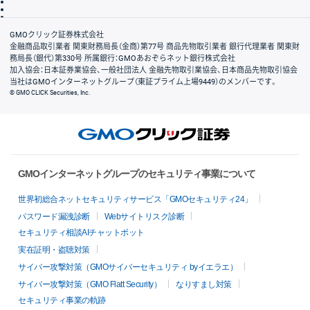
信託保全
リスク説明
会社案内
GMOクリック証券株式会社
金融商品取引業者 関東財務局長（金商）第77号 商品先物取引業者 銀行代理業者 関東財
務局長（銀代）第330号 所属銀行：GMOあおぞらネット銀行株式会社
加入協会：日本証券業協会、一般社団法人 金融先物取引業協会、日本商品先物取引協会
当社はGMOインターネットグループ（東証プライム上場9449）のメンバーです。
© GMO CLICK Securities, Inc.
GMOインターネットグループのセキュリティ事業について
世界初総合ネットセキュリティサービス「GMOセキュリティ24」
パスワード漏洩診断
Webサイトリスク診断
セキュリティ相談AIチャットボット
実在証明・盗聴対策
サイバー攻撃対策（GMOサイバーセキュリティ byイエラエ）
サイバー攻撃対策（GMO Flatt Security）
なりすまし対策
セキュリティ事業の軌跡