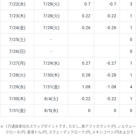
7/22(水)
7/28(火)
0.7
-0.7
3
7/23(木)
7/28(火)
0.22
-0.22
1
7/24(金)
7/28(火)
0.26
-0.26
1
7/25(土)
-
0
7/26(日)
-
0
7/27(月)
7/29(水)
0.27
-0.27
1
7/28(火)
7/30(木)
0.28
-0.28
1
7/29(水)
7/31(金)
1.08
-1.08
4
7/30(木)
8/4(火)
0.22
-0.22
1
7/31(金)
8/5(水)
0
0
0
※
1万通貨単位のスワップポイントです。ただし、南アフリカランド/円、ノルウェー
クローネ/円、香港ドル/円、スウェーデンクローナ/円、メキシコペソ/円およびラ