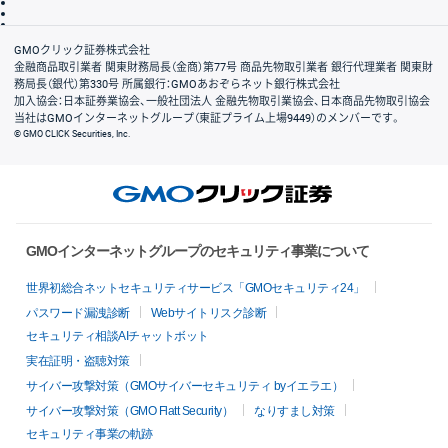
信託保全
リスク説明
会社案内
GMOクリック証券株式会社
金融商品取引業者 関東財務局長（金商）第77号 商品先物取引業者 銀行代理業者 関東財
務局長（銀代）第330号 所属銀行：GMOあおぞらネット銀行株式会社
加入協会：日本証券業協会、一般社団法人 金融先物取引業協会、日本商品先物取引協会
当社はGMOインターネットグループ（東証プライム上場9449）のメンバーです。
© GMO CLICK Securities, Inc.
GMOインターネットグループのセキュリティ事業について
世界初総合ネットセキュリティサービス「GMOセキュリティ24」
パスワード漏洩診断
Webサイトリスク診断
セキュリティ相談AIチャットボット
実在証明・盗聴対策
サイバー攻撃対策（GMOサイバーセキュリティ byイエラエ）
サイバー攻撃対策（GMO Flatt Security）
なりすまし対策
セキュリティ事業の軌跡