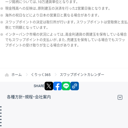
ージ銘柄については、10万通貨単位となります。
※
現金残高への反映は、原則建玉の決済を行った2営業日後となります。
※
海外の祝日などにより日本の営業日と異なる場合があります。
※
スワップポイントの決定は取引所が行います。スワップポイントは受取側と支払
側とで同額となっています。
※
インターバンク市場の状況によっては、高金利通貨の買建玉を保有している場合
でもスワップポイントの支払いが、また、売建玉を保有している場合でもスワッ
プポイントの受け取りが生じる場合があります。
ホーム
くりっく365
スワップポイントカレンダー
X
facebook
LINE
リンクをコピー
SHARE
各種方針・規程・会社案内
取引規程・約款
サイトマップ
その他のご案内
個人情報保護方針
最良執行方針
サイトのご利用について
ディスクレイマー