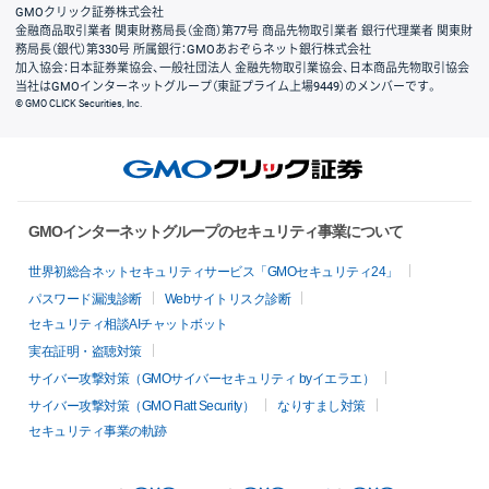
GMOクリック証券株式会社
金融商品取引業者 関東財務局長（金商）第77号 商品先物取引業者 銀行代理業者 関東財
務局長（銀代）第330号 所属銀行：GMOあおぞらネット銀行株式会社
加入協会：日本証券業協会、一般社団法人 金融先物取引業協会、日本商品先物取引協会
当社はGMOインターネットグループ（東証プライム上場9449）のメンバーです。
© GMO CLICK Securities, Inc.
GMOインターネットグループのセキュリティ事業について
世界初総合ネットセキュリティサービス「GMOセキュリティ24」
パスワード漏洩診断
Webサイトリスク診断
セキュリティ相談AIチャットボット
実在証明・盗聴対策
サイバー攻撃対策（GMOサイバーセキュリティ byイエラエ）
サイバー攻撃対策（GMO Flatt Security）
なりすまし対策
セキュリティ事業の軌跡