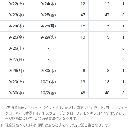
9/22(火)
9/24(木)
12
-12
1
9/23(水)
9/25(金)
47
-47
3
9/24(木)
9/28(月)
15
-15
1
9/25(金)
9/29(火)
13
-13
1
9/26(土)
-
0
9/27(日)
-
0
9/28(月)
9/30(水)
8
-8
1
9/29(火)
10/1(木)
13
-13
1
9/30(水)
10/2(金)
48
-48
3
※
1万通貨単位のスワップポイントです。ただし、南アフリカランド/円、ノルウェー
クローネ/円、香港ドル/円、スウェーデンクローナ/円、メキシコペソ/円およびラ
ージ銘柄については、10万通貨単位となります。
※
現金残高への反映は、原則建玉の決済を行った2営業日後となります。