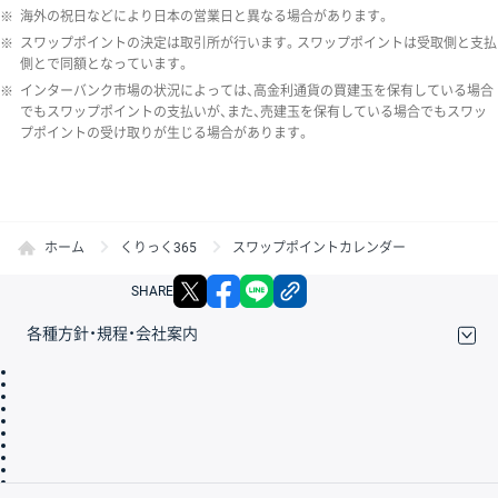
※
海外の祝日などにより日本の営業日と異なる場合があります。
※
スワップポイントの決定は取引所が行います。スワップポイントは受取側と支払
側とで同額となっています。
※
インターバンク市場の状況によっては、高金利通貨の買建玉を保有している場合
でもスワップポイントの支払いが、また、売建玉を保有している場合でもスワッ
プポイントの受け取りが生じる場合があります。
ホーム
くりっく365
スワップポイントカレンダー
X
facebook
LINE
リンクをコピー
SHARE
各種方針・規程・会社案内
取引規程・約款
サイトマップ
その他のご案内
個人情報保護方針
最良執行方針
サイトのご利用について
ディスクレイマー
信託保全
リスク説明
会社案内