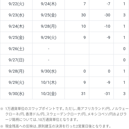
9/22(火)
9/24(木)
7
-7
1
9/23(水)
9/25(金)
30
-30
3
9/24(木)
9/28(月)
10
-10
1
9/25(金)
9/29(火)
9
-9
1
9/26(土)
-
0
9/27(日)
-
0
9/28(月)
9/30(水)
0
0
1
9/29(火)
10/1(木)
9
-9
1
9/30(水)
10/2(金)
31
-31
3
※
1万通貨単位のスワップポイントです。ただし、南アフリカランド/円、ノルウェー
クローネ/円、香港ドル/円、スウェーデンクローナ/円、メキシコペソ/円およびラ
ージ銘柄については、10万通貨単位となります。
※
現金残高への反映は、原則建玉の決済を行った2営業日後となります。