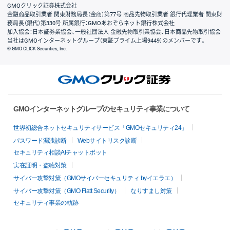
GMOクリック証券株式会社
金融商品取引業者 関東財務局長（金商）第77号 商品先物取引業者 銀行代理業者 関東財
務局長（銀代）第330号 所属銀行：GMOあおぞらネット銀行株式会社
加入協会：日本証券業協会、一般社団法人 金融先物取引業協会、日本商品先物取引協会
当社はGMOインターネットグループ（東証プライム上場9449）のメンバーです。
© GMO CLICK Securities, Inc.
GMOインターネットグループのセキュリティ事業について
世界初総合ネットセキュリティサービス「GMOセキュリティ24」
パスワード漏洩診断
Webサイトリスク診断
セキュリティ相談AIチャットボット
実在証明・盗聴対策
サイバー攻撃対策（GMOサイバーセキュリティ byイエラエ）
サイバー攻撃対策（GMO Flatt Security）
なりすまし対策
セキュリティ事業の軌跡