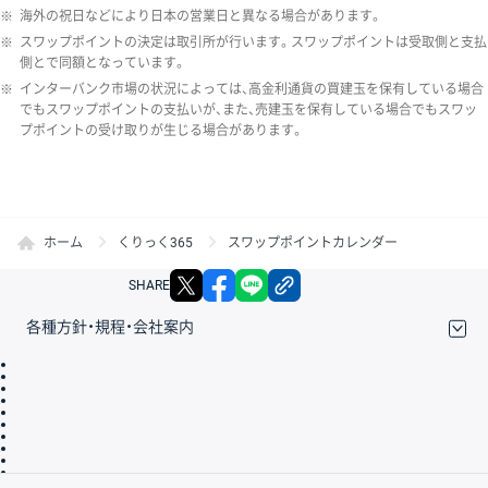
※
海外の祝日などにより日本の営業日と異なる場合があります。
※
スワップポイントの決定は取引所が行います。スワップポイントは受取側と支払
側とで同額となっています。
※
インターバンク市場の状況によっては、高金利通貨の買建玉を保有している場合
でもスワップポイントの支払いが、また、売建玉を保有している場合でもスワッ
プポイントの受け取りが生じる場合があります。
ホーム
くりっく365
スワップポイントカレンダー
X
facebook
LINE
リンクをコピー
SHARE
各種方針・規程・会社案内
取引規程・約款
サイトマップ
その他のご案内
個人情報保護方針
最良執行方針
サイトのご利用について
ディスクレイマー
信託保全
リスク説明
会社案内