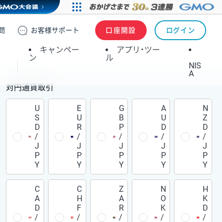
問
お客様
サポート
口座開設
ログイン
キャンペー
アプリ・ツー
ン
ル
NIS
A
対円通貨取引
U
E
G
A
N
S
U
B
U
Z
D
R
P
D
D
/
/
/
/
/
J
J
J
J
J
P
P
P
P
P
Y
Y
Y
Y
Y
C
C
Z
N
H
A
H
A
O
K
D
F
R
K
D
/
/
/
/
/