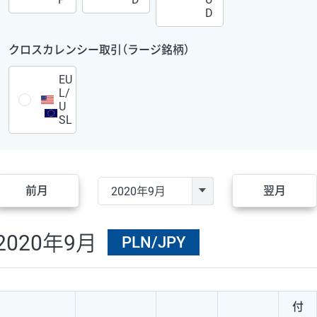
D
クロスカレンシー取引（ラージ銘柄）
EU
L/
U
SL
前月
翌月
2020年9月
PLN/JPY
付