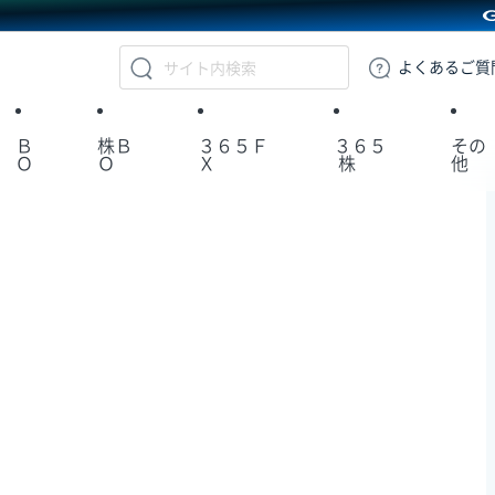
GMOクリック証券
よくある
ご質
Ｂ
株Ｂ
３６５Ｆ
３６５
その
Ｏ
Ｏ
Ｘ
株
他