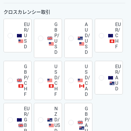
クロスカレンシー取引
EU
G
A
EU
R/
B
U
R/
U
P/
D/
C
S
U
U
H
D
S
S
F
D
D
G
U
U
EU
B
S
S
R/
P/
D/
D/
A
C
C
C
U
H
H
A
D
F
F
D
EU
N
G
R/
Z
B
G
D/
P/
B
US
A
P
D
U