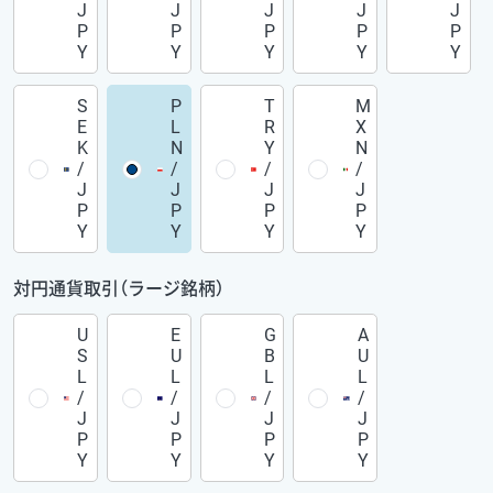
J
J
J
J
J
P
P
P
P
P
Y
Y
Y
Y
Y
S
P
T
M
E
L
R
X
K
N
Y
N
/
/
/
/
J
J
J
J
P
P
P
P
Y
Y
Y
Y
対円通貨取引（ラージ銘柄）
U
E
G
A
S
U
B
U
L
L
L
L
/
/
/
/
J
J
J
J
P
P
P
P
Y
Y
Y
Y