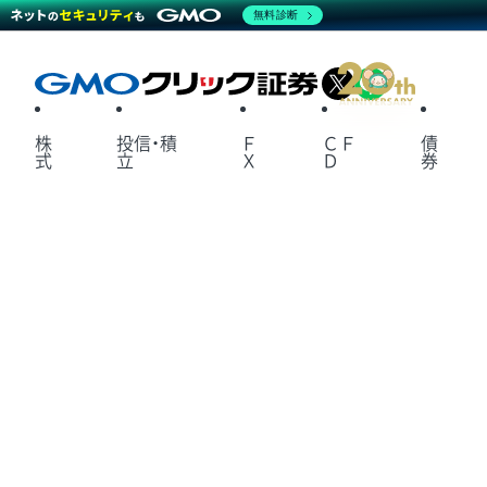
無料診断
X
LINE
株
投信・積
Ｆ
ＣＦ
債
式
立
Ｘ
Ｄ
券