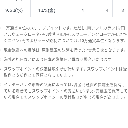
9/30(水)
10/2(金)
-4
4
3
※
1万通貨単位のスワップポイントです。ただし、南アフリカランド/円、
ノルウェークローネ/円、香港ドル/円、スウェーデンクローナ/円、メキ
シコペソ/円およびラージ銘柄については、10万通貨単位となります。
※
現金残高への反映は、原則建玉の決済を行った2営業日後となります。
※
海外の祝日などにより日本の営業日と異なる場合があります。
※
スワップポイントの決定は取引所が行います。スワップポイントは受
取側と支払側とで同額となっています。
※
インターバンク市場の状況によっては、高金利通貨の買建玉を保有し
ている場合でもスワップポイントの支払いが、また、売建玉を保有して
いる場合でもスワップポイントの受け取りが生じる場合があります。